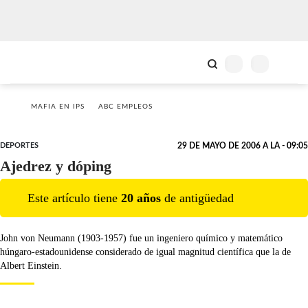
MAFIA EN IPS
ABC EMPLEOS
DEPORTES
29 DE MAYO DE 2006 A LA - 09:05
Ajedrez y dóping
Este artículo tiene
20
año
s
de antigüedad
John von Neumann (1903-1957) fue un ingeniero químico y matemático
húngaro-estadounidense considerado de igual magnitud científica que la de
Albert Einstein.