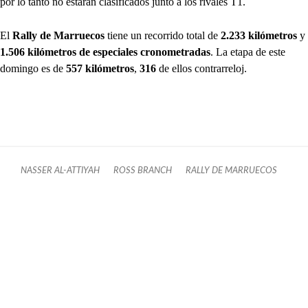
por lo tanto no estarán clasificados junto a los rivales T1.
El
Rally de Marruecos
tiene un recorrido total de
2.233 kilómetros
y
1.506 kilómetros de especiales cronometradas
. La etapa de este
domingo es de
557 kilómetros
,
316
de ellos contrarreloj.
NASSER AL-ATTIYAH
ROSS BRANCH
RALLY DE MARRUECOS