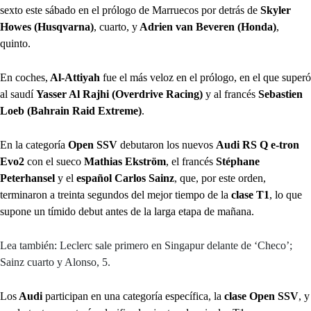
sexto este sábado en el prólogo de Marruecos por detrás de
Skyler
Howes (Husqvarna)
, cuarto, y
Adrien van Beveren (Honda)
,
quinto.
En coches,
Al-Attiyah
fue el más veloz en el prólogo, en el que superó
al saudí
Yasser Al Rajhi (Overdrive Racing)
y al francés
Sebastien
Loeb (Bahrain Raid Extreme)
.
En la categoría
Open SSV
debutaron los nuevos
Audi RS Q e-tron
Evo2
con el sueco
Mathias Ekström
, el francés
Stéphane
Peterhansel
y el
español Carlos Sainz
, que, por este orden,
terminaron a treinta segundos del mejor tiempo de la
clase T1
, lo que
supone un tímido debut antes de la larga etapa de mañana.
Lea también: Leclerc sale primero en Singapur delante de ‘Checo’;
Sainz cuarto y Alonso, 5.
Los
Audi
participan en una categoría específica, la
clase Open SSV
, y