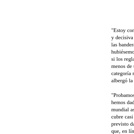
"Estoy con
y decisiva
las bander
hubiésemos
si los reg
menos de u
categoría 
albergó la
"Probamos 
hemos dado
mundial as
cubre casi
previsto d
que, en lí