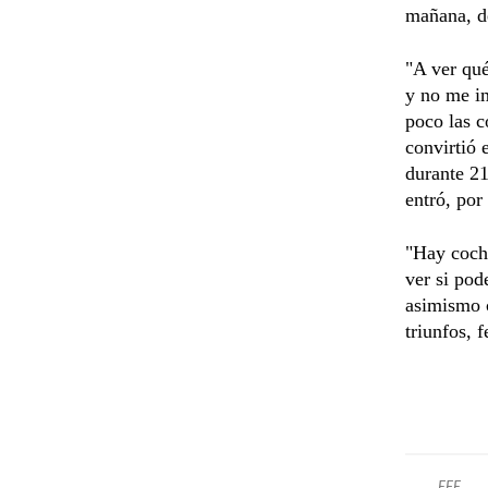
mañana, de
"A ver qu
y no me im
poco las 
convirtió 
durante 21
entró, por
"Hay coche
ver si pod
asimismo c
triunfos, 
EFE