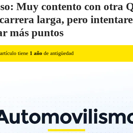
so: Muy contento con otra 
 carrera larga, pero intentar
r más puntos
artículo tiene
1
año
de antigüedad