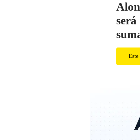
Alon
será
suma
Este 