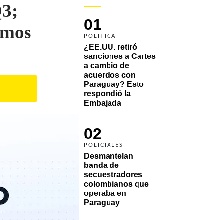
Q3;
01
emos
POLÍTICA
¿EE.UU. retiró 
sanciones a Cartes 
a cambio de 
acuerdos con 
Paraguay? Esto 
respondió la 
Embajada
02
POLICIALES
Desmantelan 
banda de 
secuestradores 
colombianos que 
operaba en 
Paraguay