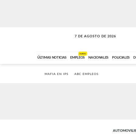
7 DE AGOSTO DE 2026
SOLO MÚSICA
ABC FM
18:00 A 23:59
NUEVO
ÚLTIMAS NOTICIAS
EMPLEOS
NACIONALES
POLICIALES
D
MAFIA EN IPS
ABC EMPLEOS
AUTOMOVILI