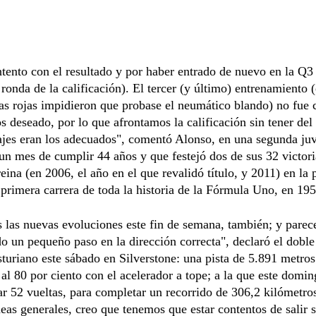
tento con el resultado y por haber entrado de nuevo en la Q3 
 ronda de la calificación). El tercer (y último) entrenamiento 
as rojas impidieron que probase el neumático blando) no fue
 deseado, por lo que afrontamos la calificación sin tener del
lajes eran los adecuados", comentó Alonso, en una segunda ju
n mes de cumplir 44 años y que festejó dos de sus 32 victori
reina (en 2006, el año en el que revalidó título, y 2011) en la 
 primera carrera de toda la historia de la Fórmula Uno, en 195
las nuevas evoluciones este fin de semana, también; y parec
 un pequeño paso en la dirección correcta", declaró el dobl
turiano este sábado en Silverstone: una pista de 5.891 metros
 al 80 por ciento con el acelerador a tope; a la que este domin
ar 52 vueltas, para completar un recorrido de 306,2 kilómetro
neas generales, creo que tenemos que estar contentos de salir 