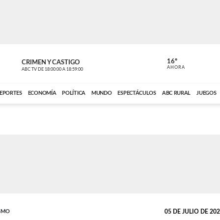
16º
CRIMEN Y CASTIGO
NOTICIERO
AHORA
ABC TV
DE
18:00:00
A
18:59:00
ABC CARDINAL 
EPORTES
ECONOMÍA
POLÍTICA
MUNDO
ESPECTÁCULOS
ABC RURAL
JUEGOS
SMO
05 DE JULIO DE 2025