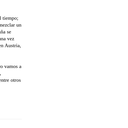
l tiempo;
 mezclar un
aña se
una vez
en Austria,
ero vamos a
,
ntre otros