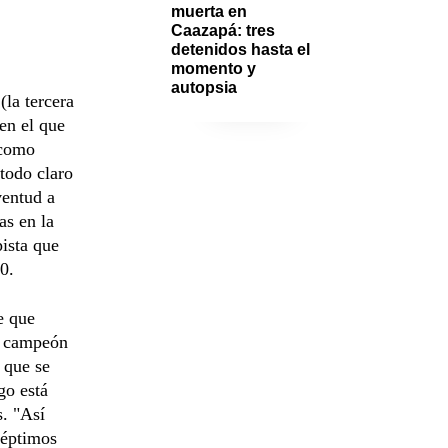
muerta en 
Caazapá: tres 
detenidos hasta el 
momento y 
autopsia
(la tercera
(en el que
 como
 todo claro
ventud a
as en la
pista que
0.
e que
e campeón
 que se
go está
s. "Así
séptimos