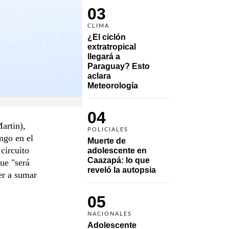
03
CLIMA
¿El ciclón 
extratropical 
llegará a 
Paraguay? Esto 
aclara 
Meteorología
04
artin),
POLICIALES
ngo en el
Muerte de 
circuito
adolescente en 
Caazapá: lo que 
ue "será
reveló la autopsia
er a sumar
05
NACIONALES
Adolescente 