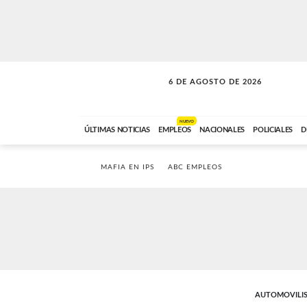
6 DE AGOSTO DE 2026
LA MOVIDA
ABC FM
09:00 A 11:59
NUEVO
ÚLTIMAS NOTICIAS
EMPLEOS
NACIONALES
POLICIALES
D
MAFIA EN IPS
ABC EMPLEOS
AUTOMOVILI