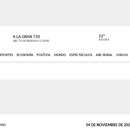
22º
A LA GRAN 730
A LA GRAN 
AHORA
ABC TV
DE
08:00:00
A
11:29:00
ABC CARDINAL 
EPORTES
ECONOMÍA
POLÍTICA
MUNDO
ESPECTÁCULOS
ABC RURAL
JUEGOS
SMO
04 DE NOVIEMBRE DE 2025