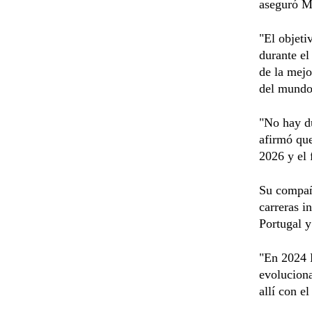
aseguró Mi
"El objeti
durante el
de la mejo
del mundo
"No hay du
afirmó que
2026 y el 
Su compañe
carreras i
Portugal y
"En 2024 P
evolucion
allí con e