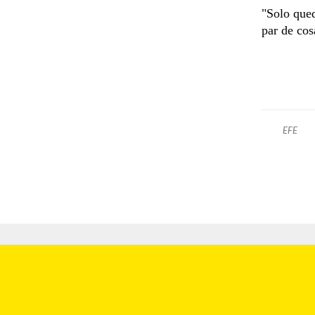
"Solo qued
par de cos
EFE