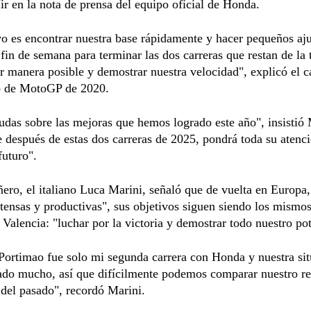
r en la nota de prensa del equipo oficial de Honda.
vo es encontrar nuestra base rápidamente y hacer pequeños aju
 fin de semana para terminar las dos carreras que restan de l
r manera posible y demostrar nuestra velocidad", explicó el
 de MotoGP de 2020.
das sobre las mejoras que hemos logrado este año", insistió 
 después de estas dos carreras de 2025, pondrá toda su atenc
futuro".
ro, el italiano Luca Marini, señaló que de vuelta en Europa,
ntensas y productivas", sus objetivos siguen siendo los mismo
 Valencia: "luchar por la victoria y demostrar todo nuestro pot
ortimao fue solo mi segunda carrera con Honda y nuestra sit
ado mucho, así que difícilmente podemos comparar nuestro r
l del pasado", recordó Marini.