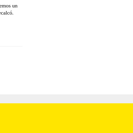
nemos un
ecalcó.