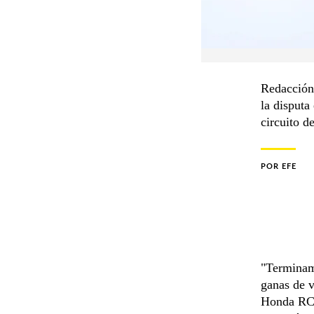
Redacción
la disputa
circuito d
POR
EFE
"Terminam
ganas de v
Honda RC2