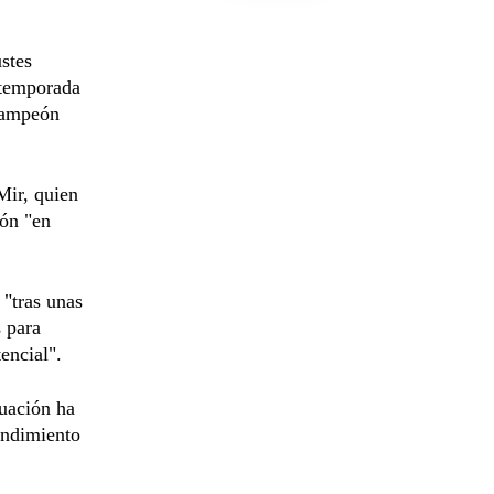
stes
a temporada
 campeón
Mir, quien
ión "en
 "tras unas
s para
encial".
uación ha
endimiento