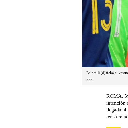
Balotelli (d) fichó el vera
EFE
ROMA. Mari
intención 
llegada al
tensa rela