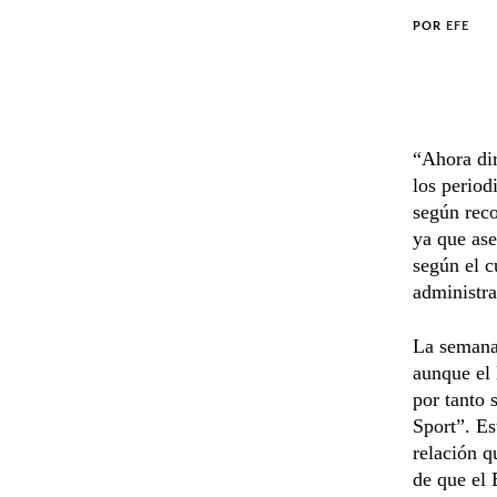
POR
EFE
“Ahora dir
los period
según reco
ya que ase
según el c
administra
La semana 
aunque el 
por tanto 
Sport”. Es
relación q
de que el 