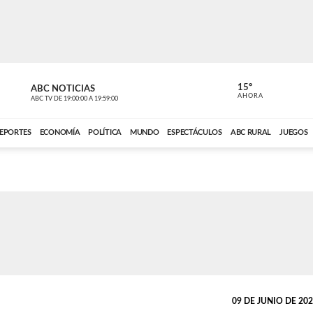
15º
ABC NOTICIAS
CARDINAL 
AHORA
ABC TV
DE
19:00:00
A
19:59:00
ABC CARDINAL 
EPORTES
ECONOMÍA
POLÍTICA
MUNDO
ESPECTÁCULOS
ABC RURAL
JUEGOS
09 DE JUNIO DE 2020