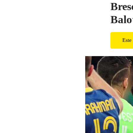
Bres
Balot
Este 