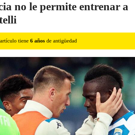
cia no le permite entrenar a
elli
artículo tiene
6
año
s
de antigüedad