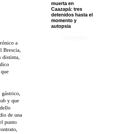
muerta en 
Caazapá: tres 
detenidos hasta el 
momento y 
autopsia
irónico a
l Brescia,
 distinta,
édico
o que
 gástrico,
lub y que
dello
dio de una
el punto
contrato,