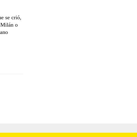
e se crió,
e Milán o
lano