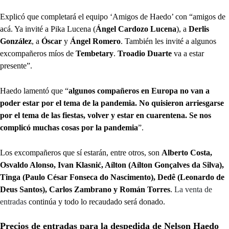
Explicó que completará el equipo ‘Amigos de Haedo’ con “amigos de
acá. Ya invité a Pika Lucena (
Ángel Cardozo Lucena
), a
Derlis
González
, a
Óscar
y
Ángel Romero
. También les invité a algunos
excompañeros míos de
Tembetary
.
Troadio Duarte
va a estar
presente”.
Haedo lamentó que “
algunos compañeros en Europa no van a
poder estar por el tema de la pandemia. No quisieron arriesgarse
por el tema de las fiestas, volver y estar en cuarentena. Se nos
complicó muchas cosas por la pandemia
”.
Los excompañeros que sí estarán, entre otros, son
Alberto Costa,
Osvaldo Alonso, Ivan Klasnić, Aílton (Aílton Gonçalves da Silva),
Tinga (Paulo César Fonseca do Nascimento), Dedê (Leonardo de
Deus Santos), Carlos Zambrano y Román Torres
.
La venta de
entradas
continúa y todo lo recaudado será donado.
Precios de entradas para la despedida de Nelson Haedo