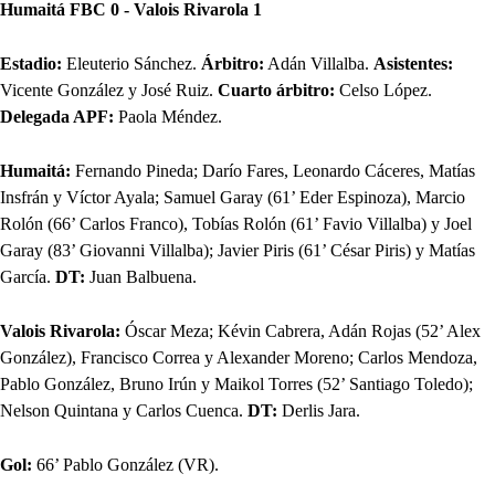
Humaitá FBC 0 - Valois Rivarola 1
Estadio:
Eleuterio Sánchez.
Árbitro:
Adán Villalba.
Asistentes:
Vicente González y José Ruiz.
Cuarto árbitro:
Celso López.
Delegada APF:
Paola Méndez.
Humaitá:
Fernando Pineda; Darío Fares, Leonardo Cáceres, Matías
Insfrán y Víctor Ayala; Samuel Garay (61’ Eder Espinoza), Marcio
Rolón (66’ Carlos Franco), Tobías Rolón (61’ Favio Villalba) y Joel
Garay (83’ Giovanni Villalba); Javier Piris (61’ César Piris) y Matías
García.
DT:
Juan Balbuena.
Valois Rivarola:
Óscar Meza; Kévin Cabrera, Adán Rojas (52’ Alex
González), Francisco Correa y Alexander Moreno; Carlos Mendoza,
Pablo González, Bruno Irún y Maikol Torres (52’ Santiago Toledo);
Nelson Quintana y Carlos Cuenca.
DT:
Derlis Jara.
Gol:
66’ Pablo González (VR).