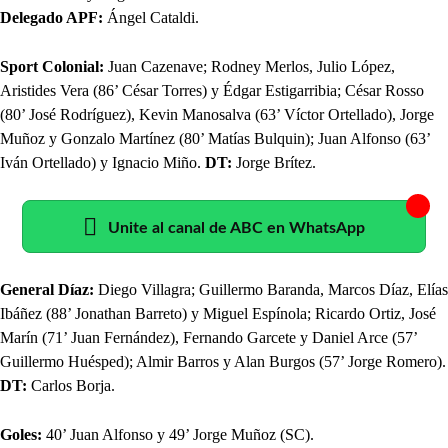
Delegado APF:
Ángel Cataldi.
Sport Colonial:
Juan Cazenave; Rodney Merlos, Julio López,
Aristides Vera (86’ César Torres) y Édgar Estigarribia; César Rosso
(80’ José Rodríguez), Kevin Manosalva (63’ Víctor Ortellado), Jorge
Muñoz y Gonzalo Martínez (80’ Matías Bulquin); Juan Alfonso (63’
Iván Ortellado) y Ignacio Miño.
DT:
Jorge Brítez.
Unite al canal de ABC en WhatsApp
General Díaz:
Diego Villagra; Guillermo Baranda, Marcos Díaz, Elías
Ibáñez (88’ Jonathan Barreto) y Miguel Espínola; Ricardo Ortiz, José
Marín (71’ Juan Fernández), Fernando Garcete y Daniel Arce (57’
Guillermo Huésped); Almir Barros y Alan Burgos (57’ Jorge Romero).
DT:
Carlos Borja.
Goles:
40’ Juan Alfonso y 49’ Jorge Muñoz (SC).