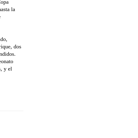
Copa
asta la
e
ado,
rique, dos
ndidos.
peonato
, y el