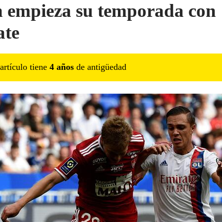
 empieza su temporada con
ate
artículo tiene
4
año
s
de antigüedad