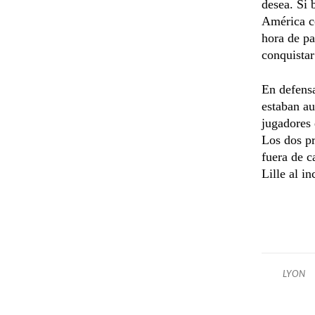
desea. Si 
América co
hora de p
conquistar
En defens
estaban au
jugadores 
Los dos pr
fuera de c
Lille al 
LYON