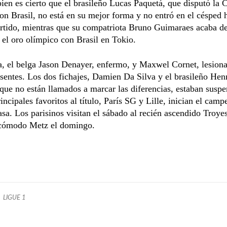
bien es cierto que el brasileño Lucas Paquetá, que disputó la 
n Brasil, no está en su mejor forma y no entró en el césped h
artido, mientras que su compatriota Bruno Guimaraes acaba d
 el oro olímpico con Brasil en Tokio.
a, el belga Jason Denayer, enfermo, y Maxwel Cornet, lesion
sentes. Los dos fichajes, Damien Da Silva y el brasileño Hen
que no están llamados a marcar las diferencias, estaban suspe
incipales favoritos al título, París SG y Lille, inician el cam
asa. Los parisinos visitan el sábado al recién ascendido Troyes
incómodo Metz el domingo.
LIGUE 1