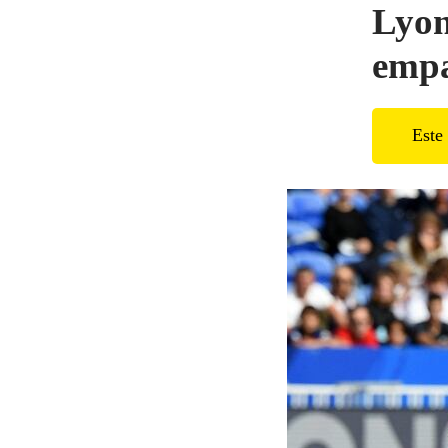
Lyon
emp
Este 