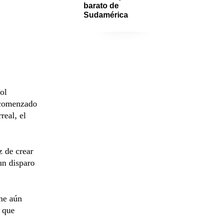
barato de 
Sudamérica
ol
a comenzado
real, el
 de crear
un disparo
ene aún
o que