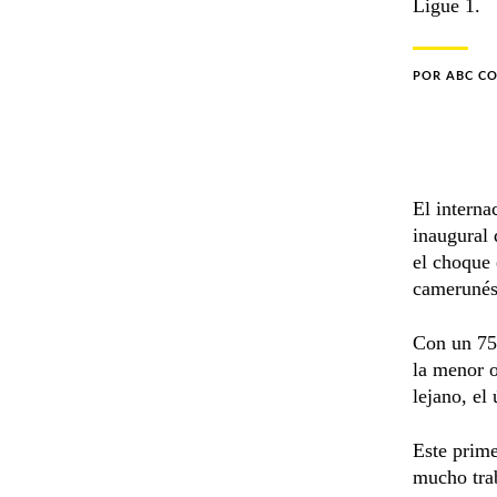
Ligue 1.
POR
ABC C
El interna
inaugural 
el choque 
camerunés
Con un 75%
la menor 
lejano, el
Este prime
mucho trab