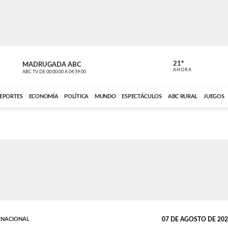
21º
MADRUGADA ABC
MADRUGAD
AHORA
ABC TV
DE
00:00:00
A
04:59:00
ABC CARDINAL 
EPORTES
ECONOMÍA
POLÍTICA
MUNDO
ESPECTÁCULOS
ABC RURAL
JUEGOS
RNACIONAL
07 DE AGOSTO DE 2021