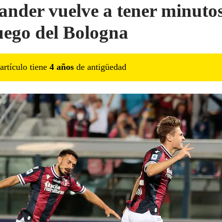
ander vuelve a tener minuto
uego del Bologna
artículo tiene
4
año
s
de antigüedad