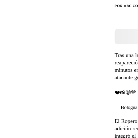
POR
ABC C
Tras una l
reapareció
minutos en
atacante g
❤️📸😁💙
— Bologna 
El Ropero
adición r
integró el