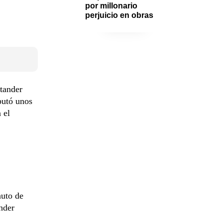
por millonario 
perjuicio en obras
ntander
sputó unos
 el
nuto de
nder