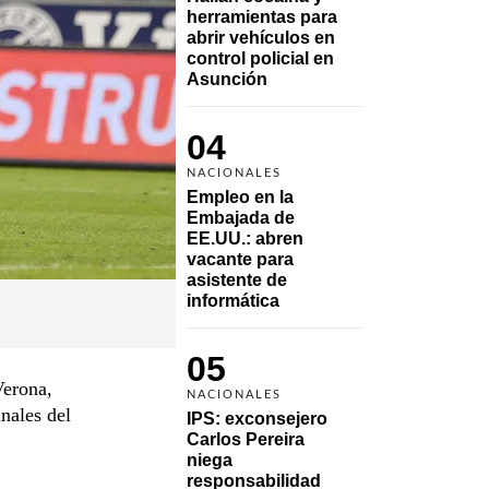
herramientas para 
abrir vehículos en 
control policial en 
Asunción
04
NACIONALES
Empleo en la 
Embajada de 
EE.UU.: abren 
vacante para 
asistente de 
informática
05
Verona,
NACIONALES
inales del
IPS: exconsejero 
Carlos Pereira 
niega 
responsabilidad 