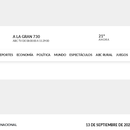
21º
A LA GRAN 730
A LA GRAN 
AHORA
ABC TV
DE
08:00:00
A
11:29:00
ABC CARDINAL 
EPORTES
ECONOMÍA
POLÍTICA
MUNDO
ESPECTÁCULOS
ABC RURAL
JUEGOS
RNACIONAL
13 DE SEPTIEMBRE DE 2021