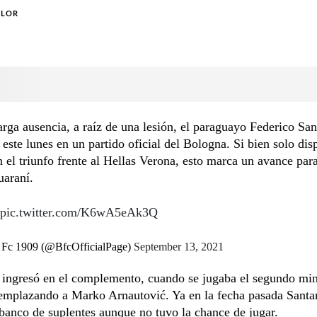
OLOR
arga ausencia, a raíz de una lesión, el paraguayo Federico Sa
 este lunes en un partido oficial del Bologna. Si bien solo di
 el triunfo frente al Hellas Verona, esto marca un avance para
uaraní.
pic.twitter.com/K6wA5eAk3Q
Fc 1909 (@BfcOfficialPage)
September 13, 2021
 ingresó en el complemento, cuando se jugaba el segundo mi
eemplazando a Marko Arnautović. Ya en la fecha pasada Santa
 banco de suplentes aunque no tuvo la chance de jugar.