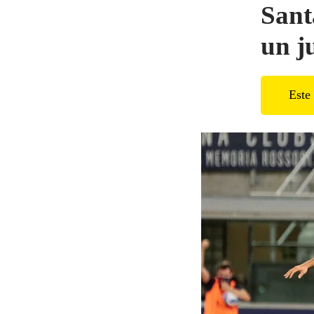
Sant
un j
Este 