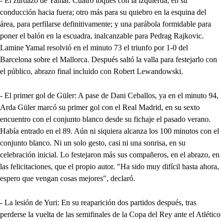
- El zurdazo de Yamal: Cuatro toques con la izquierda, en su
conducción hacia fuera; otro más para su quiebro en la esquina del
área, para perfilarse definitivamente; y una parábola formidable para
poner el balón en la escuadra, inalcanzable para Pedrag Rajkovic.
Lamine Yamal resolvió en el minuto 73 el triunfo por 1-0 del
Barcelona sobre el Mallorca. Después saltó la valla para festejarlo con
el público, abrazo final incluido con Robert Lewandowski.
- El primer gol de Güler: A pase de Dani Ceballos, ya en el minuto 94,
Arda Güler marcó su primer gol con el Real Madrid, en su sexto
encuentro con el conjunto blanco desde su fichaje el pasado verano.
Había entrado en el 89. Aún ni siquiera alcanza los 100 minutos con el
conjunto blanco. Ni un solo gesto, casi ni una sonrisa, en su
celebración inicial. Lo festejaron más sus compañeros, en el abrazo, en
las felicitaciones, que el propio autor. "Ha sido muy difícil hasta ahora,
espero que vengan cosas mejores", declaró.
- La lesión de Yuri: En su reaparición dos partidos después, tras
perderse la vuelta de las semifinales de la Copa del Rey ante el Atlético