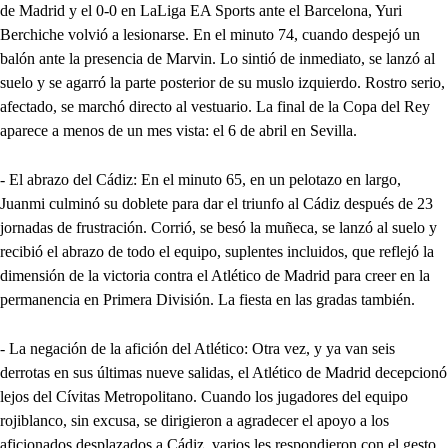
de Madrid y el 0-0 en LaLiga EA Sports ante el Barcelona, Yuri
Berchiche volvió a lesionarse. En el minuto 74, cuando despejó un
balón ante la presencia de Marvin. Lo sintió de inmediato, se lanzó al
suelo y se agarró la parte posterior de su muslo izquierdo. Rostro serio,
afectado, se marchó directo al vestuario. La final de la Copa del Rey
aparece a menos de un mes vista: el 6 de abril en Sevilla.
- El abrazo del Cádiz: En el minuto 65, en un pelotazo en largo,
Juanmi culminó su doblete para dar el triunfo al Cádiz después de 23
jornadas de frustración. Corrió, se besó la muñeca, se lanzó al suelo y
recibió el abrazo de todo el equipo, suplentes incluidos, que reflejó la
dimensión de la victoria contra el Atlético de Madrid para creer en la
permanencia en Primera División. La fiesta en las gradas también.
- La negación de la afición del Atlético: Otra vez, y ya van seis
derrotas en sus últimas nueve salidas, el Atlético de Madrid decepcionó
lejos del Cívitas Metropolitano. Cuando los jugadores del equipo
rojiblanco, sin excusa, se dirigieron a agradecer el apoyo a los
aficionados desplazados a Cádiz, varios les respondieron con el gesto