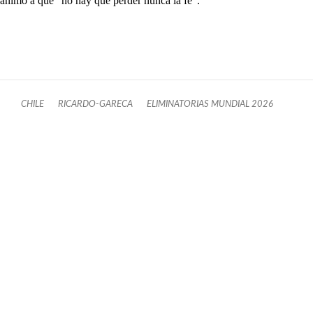
animó a que “no hay que perder nunca la fe”.
CHILE
RICARDO-GARECA
ELIMINATORIAS MUNDIAL 2026