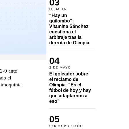
03
OLIMPIA
“Hay un 
quilombo”: 
Vitamina Sánchez 
cuestiona el 
arbitraje tras la 
derrota de Olimpia
04
2 DE MAYO
2-0 ante
El goleador sobre 
ado el
el reclamo de 
ecimoquinta
Olimpia: “Es el 
fútbol de hoy y hay 
que adaptarnos a 
eso”
05
CERRO PORTEÑO