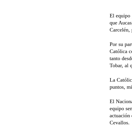
El equipo
que Aucas
Carcelén, 
Por su par
Católica c
tanto desd
Tobar, al 
La Católic
puntos, m
El Naciona
equipo se
actuación 
Cevallos.