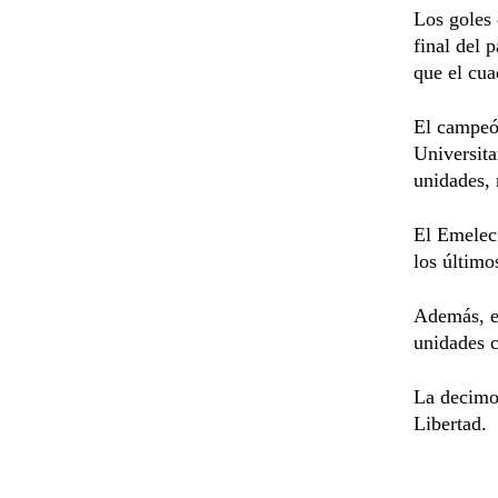
Los goles 
final del 
que el cua
El campeó
Universita
unidades, 
El Emelec 
los último
Además, e
unidades c
La decimoq
Libertad.