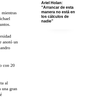
Ariel Holan: 
“Arrancar de esta 
manera no está en 
, mientras
los cálculos de 
ichael
nadie”
untos.
ersidad
e anotó un
jandro
to con 20
ta al
n una gran
sé