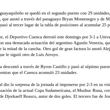
 guayaquileño se quedó en el segundo puesto con 29 unidades
, que anotó a través del paraguayo Bryan Montenegro y de M
pasó al tercer lugar de la tabla de posiciones al acumular 25 p
te, el Deportivo Cuenca derrotó este domingo por 3-1 a Univ
on una destacada actuación del argentino Agustín Venezia, qu
e la mitad de la cancha. Otro gol de gran factura lo anotó Ale
que le siguió otro de Luis Arroyo.
a descontó a través de Byron Castillo y pasó al séptimo pues
ientras que el Cuenca acumuló 23 unidades.
l dio la sorpresa de la jornada al imponerse por 2-3 en su visi
nsación de la actual Copa Sudamericana, el Mushuc Runa, co
de Djorkaeff Reasco, autor de dos goles. El tercero fue de Jo