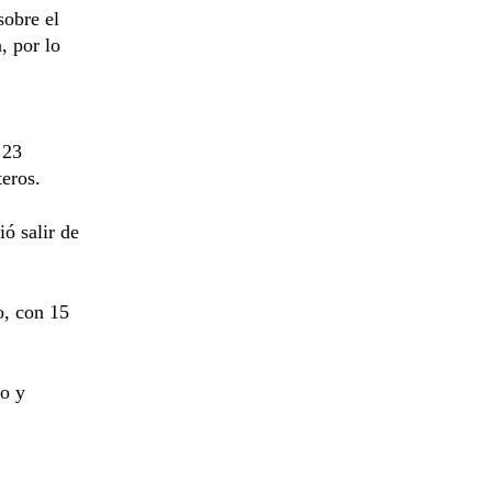
sobre el
, por lo
 23
teros.
ó salir de
o, con 15
to y