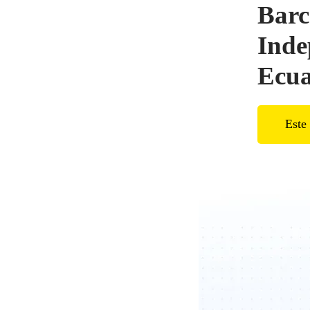
Barc
Inde
Ecu
Este 