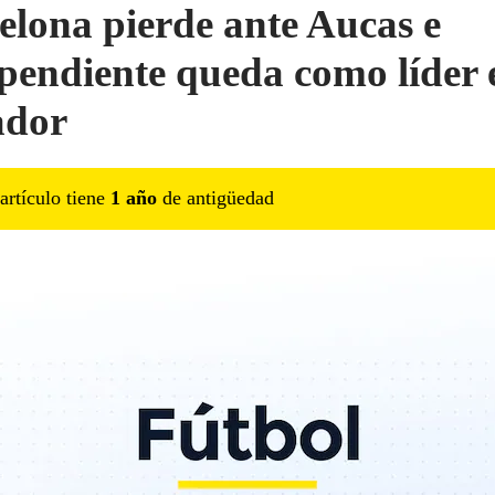
elona pierde ante Aucas e
pendiente queda como líder 
ador
artículo tiene
1
año
de antigüedad