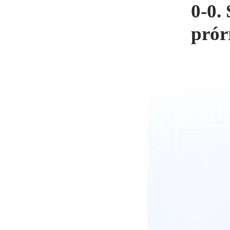
0-0.
prór