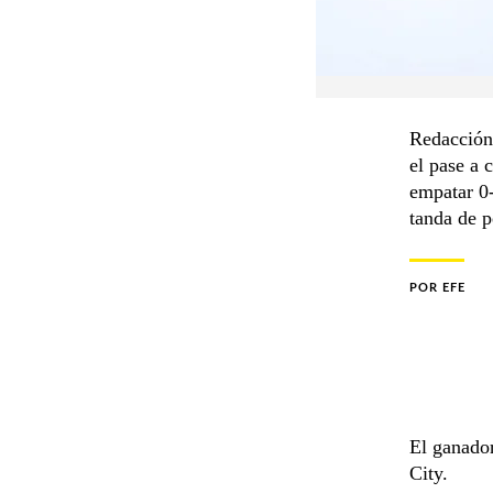
Redacción 
el pase a 
empatar 0-
tanda de p
POR
EFE
El ganador
City.