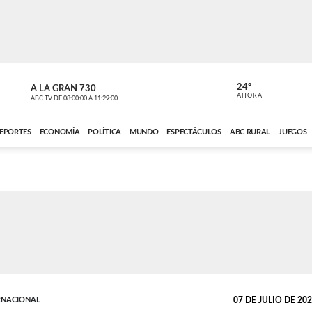
24º
A LA GRAN 730
A LA GRAN 
AHORA
ABC TV
DE
08:00:00
A
11:29:00
ABC CARDINAL 
EPORTES
ECONOMÍA
POLÍTICA
MUNDO
ESPECTÁCULOS
ABC RURAL
JUEGOS
RNACIONAL
07 DE JULIO DE 2026