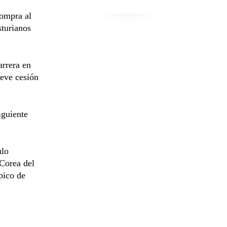
compra al
sturianos
arrera en
reve cesión
iguiente
ulo
Corea del
pico de