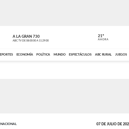
21º
A LA GRAN 730
A LA GRAN 
AHORA
ABC TV
DE
08:00:00
A
11:29:00
ABC CARDINAL 
EPORTES
ECONOMÍA
POLÍTICA
MUNDO
ESPECTÁCULOS
ABC RURAL
JUEGOS
RNACIONAL
07 DE JULIO DE 2026