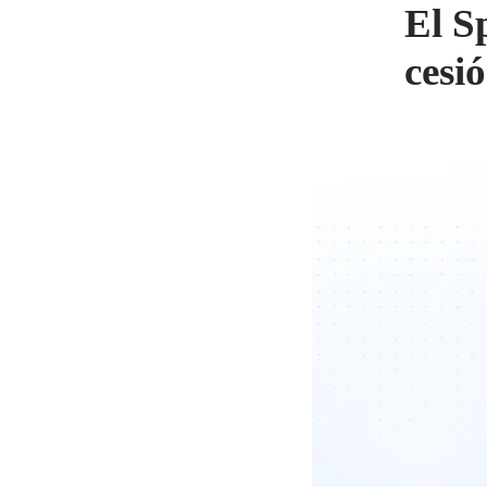
El S
cesi