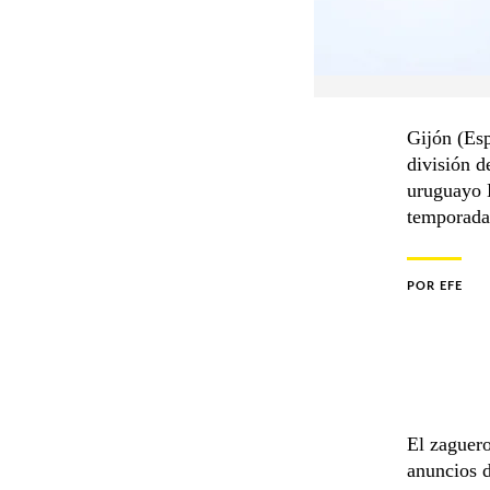
Gijón (Esp
división d
uruguayo E
temporada
POR
EFE
El zaguero
anuncios d