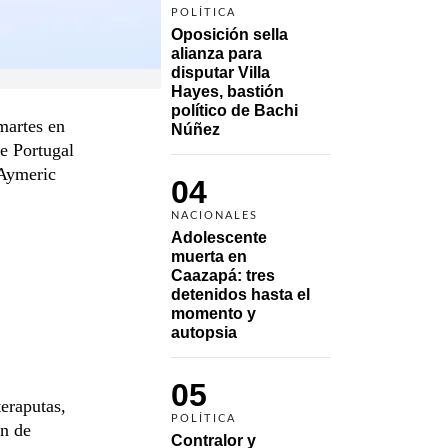
POLÍTICA
Oposición sella 
alianza para 
disputar Villa 
Hayes, bastión 
político de Bachi 
martes en
Núñez
te Portugal
: Aymeric
04
NACIONALES
Adolescente 
muerta en 
Caazapá: tres 
detenidos hasta el 
momento y 
autopsia
05
teraputas,
POLÍTICA
an de
Contralor y 