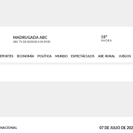
18º
MADRUGADA ABC
MADRUGAD
AHORA
ABC TV
DE
00:00:00
A
04:59:00
ABC CARDINAL 
EPORTES
ECONOMÍA
POLÍTICA
MUNDO
ESPECTÁCULOS
ABC RURAL
JUEGOS
RNACIONAL
07 DE JULIO DE 2026