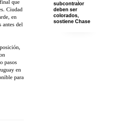
final que
subcontralor 
es. Ciudad
deben ser 
colorados, 
arde, en
sostiene Chase
 antes del
posición,
ron
do pasos
Uruguay en
onible para