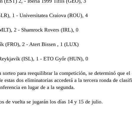
in (EST) 2, - Iberia 1999 Tiflis (GEO), 3
BLR), 1 - Universitatea Craiova (ROU), 4
(MLT), 2 - Shamrock Rovers (IRL), 0
ík (FRO), 2 - Atert Bissen , 1 (LUX)
Reykjavík (ISL), 1 - ETO Győr (HUN), 0
n sorteo para reequilibrar la competición, se determinó que el
e estas dos eliminatorias accederá a la tercera ronda de clasif
nferencia en lugar de a la segunda.
os de vuelta se jugarán los días 14 y 15 de julio.