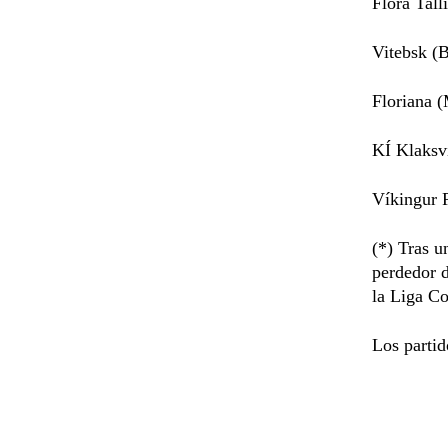
Flora Tall
Vitebsk (
Floriana 
KÍ Klaksv
Víkingur 
(*) Tras u
perdedor d
la Liga Co
Los partid