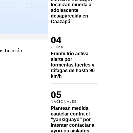
localizan muerta a 
adolescente 
desaparecida en 
Caazapá 
04
CLIMA
asificación
Frente frío activa 
alerta por 
tormentas fuertes y 
ráfagas de hasta 90 
km/h
05
NACIONALES
Plantean medida 
cautelar contra el 
“yankiguayo” por 
intentar contactar a 
ayoreos aislados