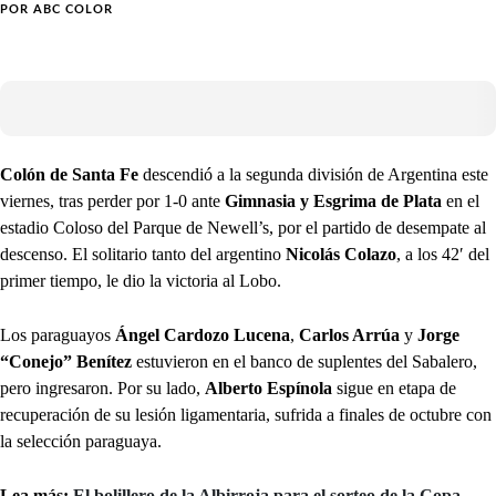
POR
ABC COLOR
Colón de Santa Fe
descendió a la segunda división de Argentina este
viernes, tras perder por 1-0 ante
Gimnasia y Esgrima de Plata
en el
estadio Coloso del Parque de Newell’s, por el partido de desempate al
descenso. El solitario tanto del argentino
Nicolás Colazo
, a los 42′ del
primer tiempo, le dio la victoria al Lobo.
Los paraguayos
Ángel Cardozo Lucena
,
Carlos Arrúa
y
Jorge
“Conejo” Benítez
estuvieron en el banco de suplentes del Sabalero,
pero ingresaron. Por su lado,
Alberto Espínola
sigue en etapa de
recuperación de su lesión ligamentaria, sufrida a finales de octubre con
la selección paraguaya.
Lea más:
El bolillero de la Albirroja para el sorteo de la Copa