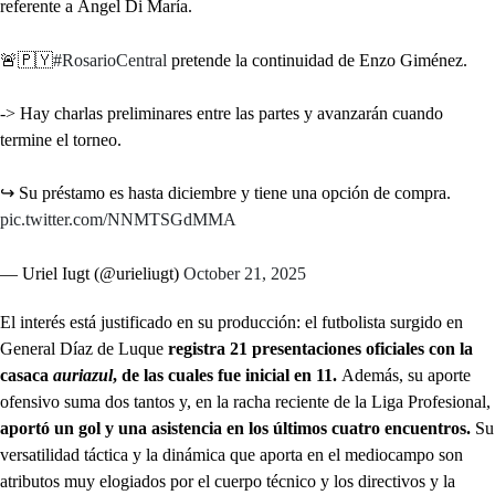
referente a Ángel Di María.
🚨🇵🇾
#RosarioCentral
pretende la continuidad de Enzo Giménez.
-> Hay charlas preliminares entre las partes y avanzarán cuando
termine el torneo.
↪️ Su préstamo es hasta diciembre y tiene una opción de compra.
pic.twitter.com/NNMTSGdMMA
— Uriel Iugt (@urieliugt)
October 21, 2025
El interés está justificado en su producción: el futbolista surgido en
General Díaz de Luque
registra 21 presentaciones oficiales con la
casaca
auriazul
, de las cuales fue inicial en 11.
Además, su aporte
ofensivo suma dos tantos y, en la racha reciente de la Liga Profesional,
aportó un gol y una asistencia en los últimos cuatro encuentros.
Su
versatilidad táctica y la dinámica que aporta en el mediocampo son
atributos muy elogiados por el cuerpo técnico y los directivos y la