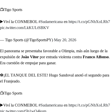
📺Tigo Sports
▶️Viví la CONMEBOL
#Sudamericana
en
https://t.co/pGNhXoLRh7
pic.twitter.com/LkKULtSBKV
— Tigo Sports (@TigoSportsPY)
May 20, 2026
El panorama se presentaba favorable a Olimpia, más aún luego de la
expulsión de
João Vitor
por entrada violenta contra
Franco Alfonso
.
Era cuestión de empujar para ganar.
⚽️¡EL TANQUE DEL ESTE! Hugo Sandoval anotó el segundo para
el Franjeado.
📺Tigo Sports
▶️Viví la CONMEBOL
#Sudamericana
en
https://t.co/pGNhXoLRh7
pic.twitter.com/t5b1wQ4kum