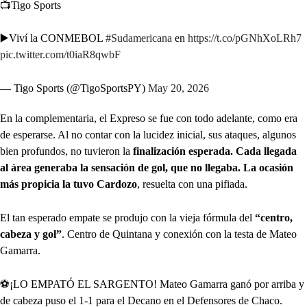
📺Tigo Sports
▶️Viví la CONMEBOL
#Sudamericana
en
https://t.co/pGNhXoLRh7
pic.twitter.com/t0iaR8qwbF
— Tigo Sports (@TigoSportsPY)
May 20, 2026
En la complementaria, el Expreso se fue con todo adelante, como era
de esperarse. Al no contar con la lucidez inicial, sus ataques, algunos
bien profundos, no tuvieron la
finalización esperada. Cada llegada
al área generaba la sensación de gol, que no llegaba. La ocasión
más propicia la tuvo Cardozo
, resuelta con una pifiada.
El tan esperado empate se produjo con la vieja fórmula del
“centro,
cabeza y gol”
. Centro de Quintana y conexión con la testa de Mateo
Gamarra.
⚽️¡LO EMPATÓ EL SARGENTO! Mateo Gamarra ganó por arriba y
de cabeza puso el 1-1 para el Decano en el Defensores de Chaco.