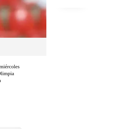
 miércoles
Olimpia
a