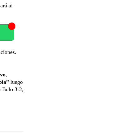
ará al
ciones.
ivo
,
abia”
luego
o Bulo 3-2,