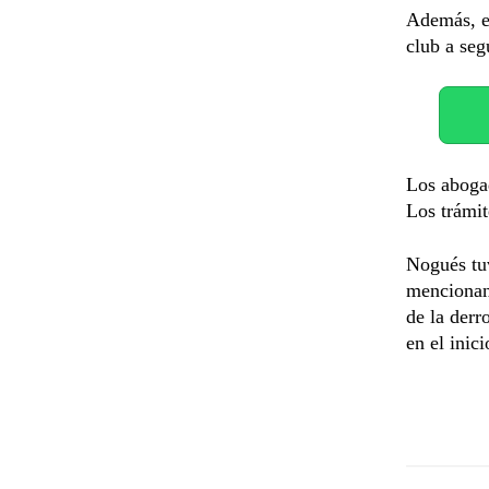
Además, el
club a seg
Los aboga
Los trámit
Nogués tuv
mencionan
de la derr
en el inic