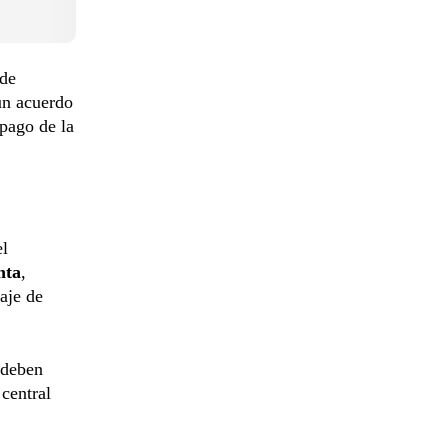
 de
 un acuerdo
pago de la
el
nta
,
aje de
 deben
 central