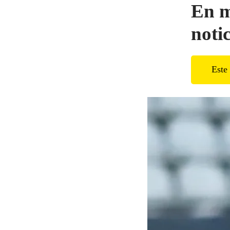
En m
noti
Este 