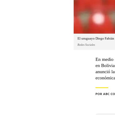
El uruguayo Diego Fabián P
Redes Sociales
En medio d
en Bolivia
anunció la
económica 
POR
ABC C