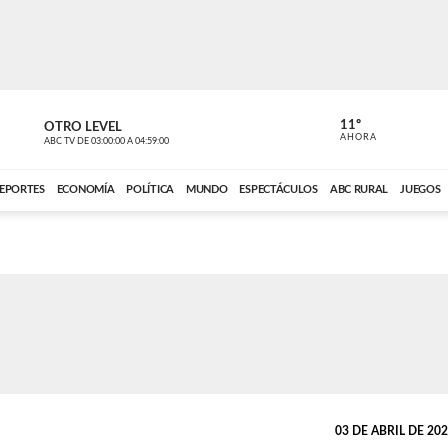
11º
OTRO LEVEL
VOCES DEL
AHORA
ABC TV
DE
03:00:00
A
04:59:00
ABC CARDINAL 
EPORTES
ECONOMÍA
POLÍTICA
MUNDO
ESPECTÁCULOS
ABC RURAL
JUEGOS
03 DE ABRIL DE 2025