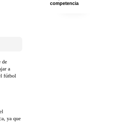
competencia
e de
jar a
l fútbol
el
ca, ya que