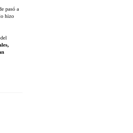
de pasó a
lo hizo
 del
les,
an