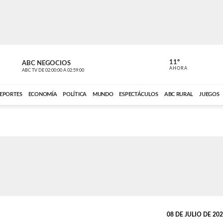
11º
ABC NEGOCIOS
VOCES DEL
AHORA
ABC TV
DE
02:00:00
A
02:59:00
ABC CARDINAL 
EPORTES
ECONOMÍA
POLÍTICA
MUNDO
ESPECTÁCULOS
ABC RURAL
JUEGOS
08 DE JULIO DE 2026