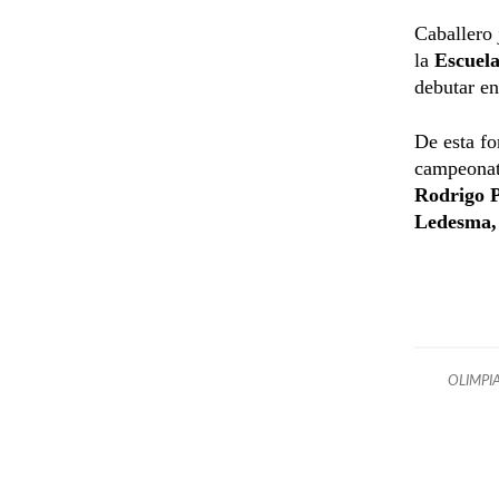
Caballero 
la
Escuel
debutar en
De esta fo
campeonat
Rodrigo P
Ledesma,
OLIMPI