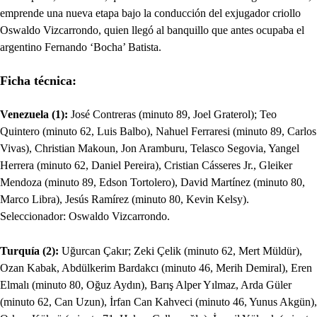
emprende una nueva etapa bajo la conducción del exjugador criollo
Oswaldo Vizcarrondo, quien llegó al banquillo que antes ocupaba el
argentino Fernando ‘Bocha’ Batista.
Ficha técnica:
Venezuela (1):
José Contreras (minuto 89, Joel Graterol); Teo
Quintero (minuto 62, Luis Balbo), Nahuel Ferraresi (minuto 89, Carlos
Vivas), Christian Makoun, Jon Aramburu, Telasco Segovia, Yangel
Herrera (minuto 62, Daniel Pereira), Cristian Cásseres Jr., Gleiker
Mendoza (minuto 89, Edson Tortolero), David Martínez (minuto 80,
Marco Libra), Jesús Ramírez (minuto 80, Kevin Kelsy).
Seleccionador: Oswaldo Vizcarrondo.
Turquía (2):
Uğurcan Çakır; Zeki Çelik (minuto 62, Mert Müldür),
Ozan Kabak, Abdülkerim Bardakcı (minuto 46, Merih Demiral), Eren
Elmalı (minuto 80, Oğuz Aydın), Barış Alper Yılmaz, Arda Güler
(minuto 62, Can Uzun), İrfan Can Kahveci (minuto 46, Yunus Akgün),