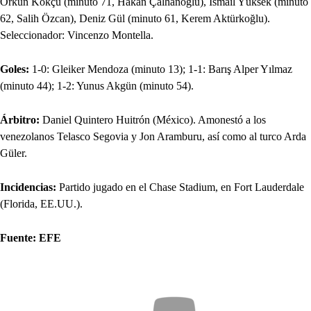
Orkun Kökçü (minuto 71, Hakan Çalhanoğlu), İsmail Yüksek (minuto
62, Salih Özcan), Deniz Gül (minuto 61, Kerem Aktürkoğlu).
Seleccionador: Vincenzo Montella.
Goles:
1-0: Gleiker Mendoza (minuto 13); 1-1: Barış Alper Yılmaz
(minuto 44); 1-2: Yunus Akgün (minuto 54).
Árbitro:
Daniel Quintero Huitrón (México). Amonestó a los
venezolanos Telasco Segovia y Jon Aramburu, así como al turco Arda
Güler.
Incidencias:
Partido jugado en el Chase Stadium, en Fort Lauderdale
(Florida, EE.UU.).
Fuente: EFE