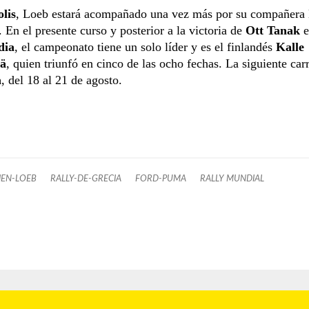
lis
, Loeb estará acompañado una vez más por su compañera
. En el presente curso y posterior a la victoria de
Ott Tanak
e
dia
, el campeonato tiene un solo líder y es el finlandés
Kalle
ä
, quien triunfó en cinco de las ocho fechas. La siguiente car
a
, del 18 al 21 de agosto.
IEN-LOEB
RALLY-DE-GRECIA
FORD-PUMA
RALLY MUNDIAL