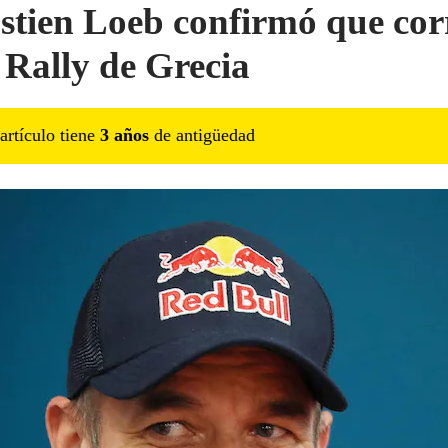
stien Loeb confirmó que cor
l Rally de Grecia
artículo tiene
3
año
s
de antigüedad