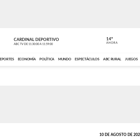
14º
CARDINAL DEPORTIVO
CARDINAL 
AHORA
ABC TV
DE
11:30:00
A
11:59:00
ABC CARDINAL 
EPORTES
ECONOMÍA
POLÍTICA
MUNDO
ESPECTÁCULOS
ABC RURAL
JUEGOS
10 DE AGOSTO DE 2022