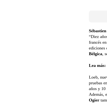
Sébastien
“Diez años
francés e
ediciones 
Bélgica
, 
Lea más:
Loeb, nue
pruebas en
años y 10
Además, e
Ogier
tamb