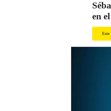
Séba
en e
Este 