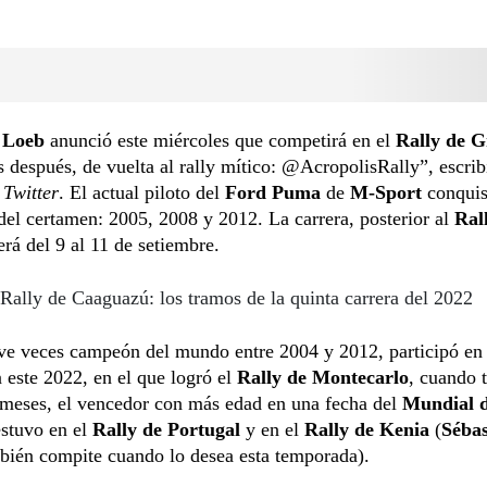
 Loeb
anunció este miércoles que competirá en el
Rally de G
 después, de vuelta al rally mítico: @AcropolisRally”, escrib
n
Twitter
. El actual piloto del
Ford Puma
de
M-Sport
conquis
del certamen: 2005, 2008 y 2012. La carrera, posterior al
Rall
será del 9 al 11 de setiembre.
Rally de Caaguazú: los tramos de la quinta carrera del 2022
ve veces campeón del mundo entre 2004 y 2012, participó en 
 este 2022, en el que logró el
Rally de Montecarlo
, cuando 
 meses, el vencedor con más edad en una fecha del
Mundial d
stuvo en el
Rally de Portugal
y en el
Rally de Kenia
(
Sébas
ién compite cuando lo desea esta temporada).