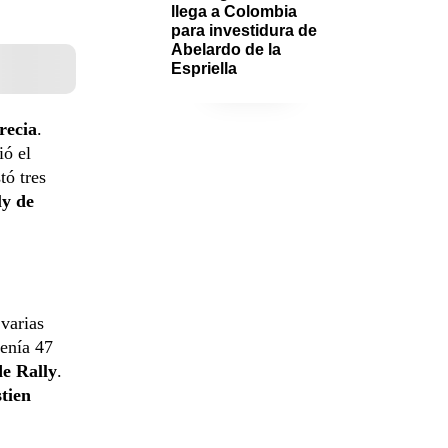
llega a Colombia 
para investidura de 
Abelardo de la 
Espriella
recia
.
ió el
tó tres
y de
varias
tenía 47
e Rally
.
tien