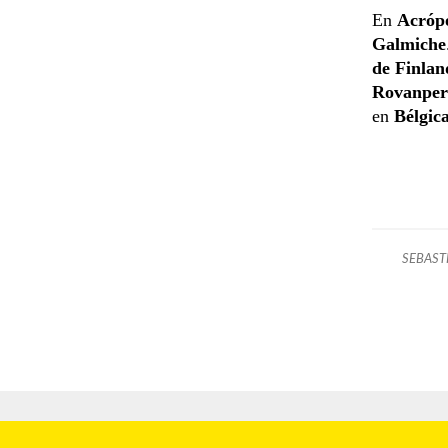
En
Acrópo
Galmiche
de Finlan
Rovanper
en
Bélgic
SEBAST