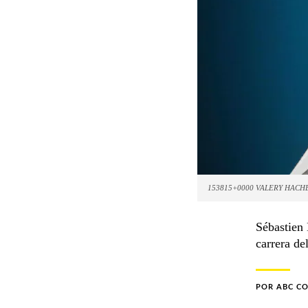
153815+0000 VALERY HACH
Sébastien 
carrera de
POR
ABC C