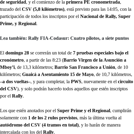
de seguridad
, y el comienzo de la
primera PE cronometrada
,
trazado del
CSV (5,8 kilómetros)
, está previsto para las 14:05, con la
participación de todos los inscriptos por el
Nacional de Rally, Super
Prime, y Regional
.
Lea también: Rally FIA-Codasur: Cuatro pilotos, a siete puntos
El
domingo 28
se correrán un total de
7 pruebas especiales bajo el
cronómetro
, a partir de las 8:23 (
Barrio Virgen de la Asunción a
Mboy’i
, de 13,3 kilómetros;
Barrio San Francisco a Unión
, de 10
kilómetros;
Guaicá a Asentamiento 15 de Mayo
, de 10,7 kilómetros,
–a dos vueltas–
, y para completar, la
PWS
, nuevamente en el
circuito
del CSV
), y solo podrán hacerlo todos aquellos que estén inscriptos
por el
Rally
.
Los que estén anotados por el
Super Prime y el Regional
, cumplirán
solamente con
1 de los 2 rulos previstos
, más la última vuelta al
autódromo del CSV (4 tramos en total)
, y lo harán de manera
intercalada con los del
Rally
.