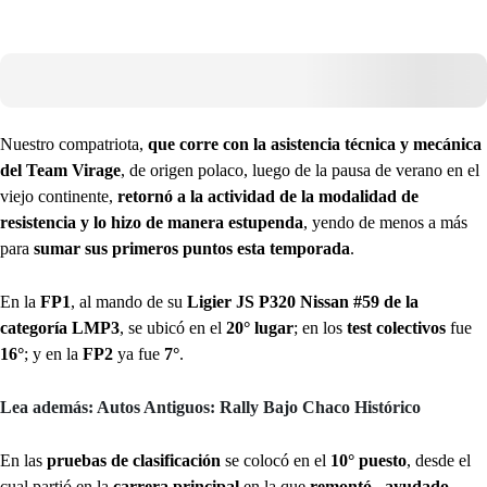
Nuestro compatriota,
que corre con la asistencia técnica y mecánica
del Team Virage
, de origen polaco, luego de la pausa de verano en el
viejo continente,
retornó a la actividad de la modalidad de
resistencia y lo hizo de manera estupenda
, yendo de menos a más
para
sumar sus primeros puntos esta temporada
.
En la
FP1
, al mando de su
Ligier JS P320 Nissan #59 de la
categoría LMP3
, se ubicó en el
20° lugar
; en los
test colectivos
fue
16°
; y en la
FP2
ya fue
7°
.
Lea además: Autos Antiguos: Rally Bajo Chaco Histórico
En las
pruebas de clasificación
se colocó en el
10° puesto
, desde el
cual partió en la
carrera principal
en la que
remontó –ayudado