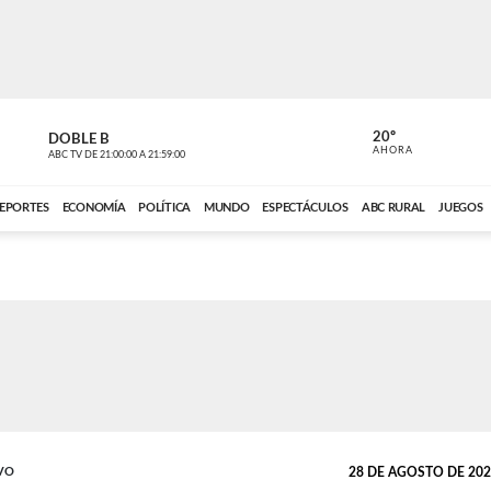
20º
DOBLE B
DE TODO 
AHORA
ABC TV
DE
21:00:00
A
21:59:00
ABC CARDINAL 
EPORTES
ECONOMÍA
POLÍTICA
MUNDO
ESPECTÁCULOS
ABC RURAL
JUEGOS
VO
28 DE AGOSTO DE 2024