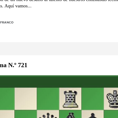
as. Aquí vamos...
 FRANCO
ma N.º 721