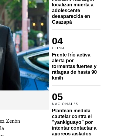
localizan muerta a 
adolescente 
desaparecida en 
Caazapá 
04
CLIMA
Frente frío activa 
alerta por 
tormentas fuertes y 
ráfagas de hasta 90 
km/h
05
NACIONALES
Plantean medida 
cautelar contra el 
rez Zenón
“yankiguayo” por 
la
intentar contactar a 
ayoreos aislados
res