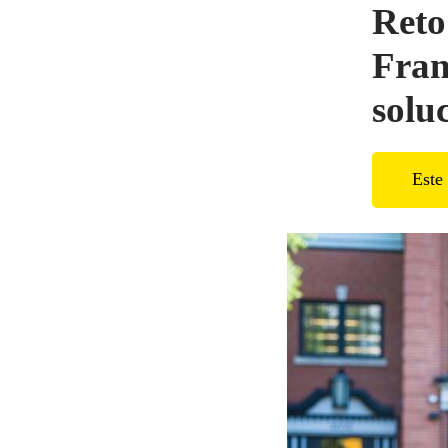
Reto
Fran
solu
Este 