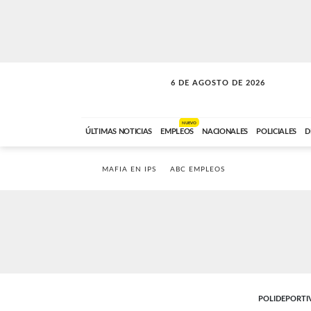
6 DE AGOSTO DE 2026
SOLO MÚSICA
ABC FM
18:00 A 23:59
NUEVO
ÚLTIMAS NOTICIAS
EMPLEOS
NACIONALES
POLICIALES
D
MAFIA EN IPS
ABC EMPLEOS
POLIDEPORTI