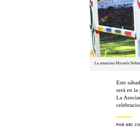
La amazona Micaela Nóbrega
Este sába
será en la
La Asociac
celebracio
POR
ABC C