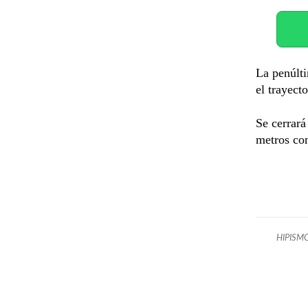
La penúlti
el trayect
Se cerrará
metros con
HIPISM