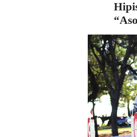
Hipi
“Aso