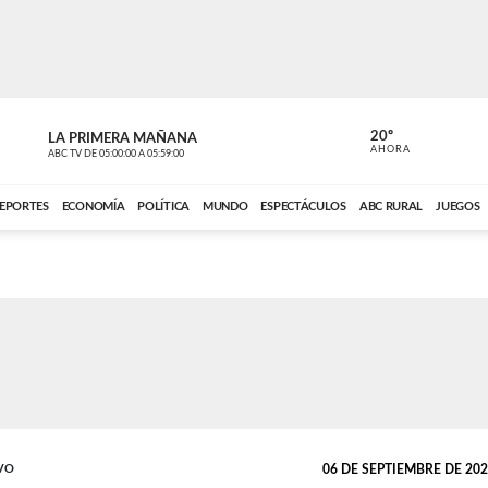
20º
LA PRIMERA MAÑANA
LA PRIMER
AHORA
ABC TV
DE
05:00:00
A
05:59:00
ABC CARDINAL 
EPORTES
ECONOMÍA
POLÍTICA
MUNDO
ESPECTÁCULOS
ABC RURAL
JUEGOS
VO
06 DE SEPTIEMBRE DE 2025