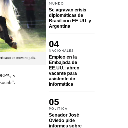
MUNDO
Se agravan crisis 
diplomáticas de 
Brasil con EE.UU. y 
Argentina
04
NACIONALES
Empleo en la 
ricano en nuestro país.
Embajada de 
EE.UU.: abren 
vacante para 
EDEPA, y
asistente de 
Asocab”.
informática
05
POLÍTICA
Senador José 
Oviedo pide 
informes sobre 