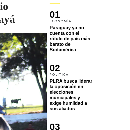
io
01
rayá
ECONOMÍA
Paraguay ya no 
cuenta con el 
rótulo de país más 
barato de 
Sudamérica
02
POLÍTICA
PLRA busca liderar 
la oposición en 
elecciones 
municipales y 
exige humildad a 
sus aliados
03