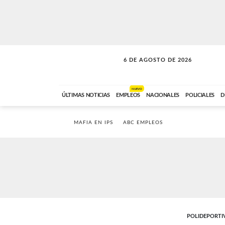
6 DE AGOSTO DE 2026
SOLO MÚSICA
ABC FM
00:00 A 05:59
NUEVO
ÚLTIMAS NOTICIAS
EMPLEOS
NACIONALES
POLICIALES
D
MAFIA EN IPS
ABC EMPLEOS
POLIDEPORTI