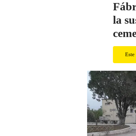
Fábr
la s
ceme
Este 