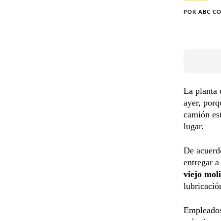
POR
ABC C
La planta 
ayer, porq
camión est
lugar.
De acuerdo
entregar a
viejo mol
lubricació
Empleados 