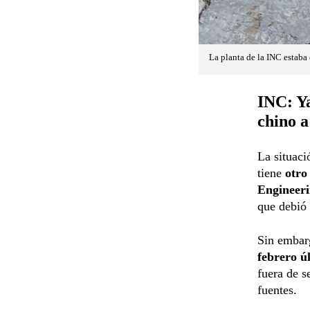
La planta de la INC estaba
INC: Ya
chino a
La situaci
tiene
otro
Engineer
que debió 
Sin embar
febrero ú
fuera de s
fuentes.