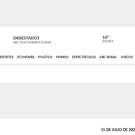
18º
ENSIESTADOS
PERIODÍST
AHORA
ABC TV
DE
14:00:00
A
15:59:00
ABC CARDINAL 
EPORTES
ECONOMÍA
POLÍTICA
MUNDO
ESPECTÁCULOS
ABC RURAL
JUEGOS
15 DE JULIO DE 2023