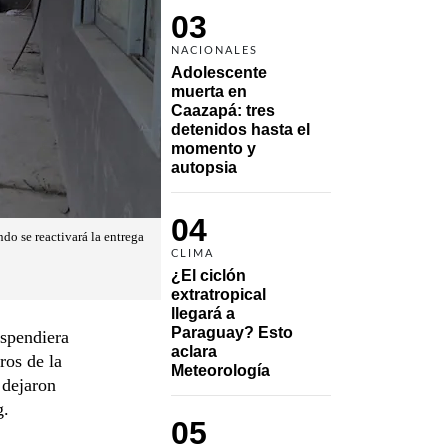
03
NACIONALES
Adolescente 
muerta en 
Caazapá: tres 
detenidos hasta el 
momento y 
autopsia
04
do se reactivará la entrega
CLIMA
¿El ciclón 
extratropical 
llegará a 
Paraguay? Esto 
uspendiera
aclara 
ros de la
Meteorología
 dejaron
g.
05