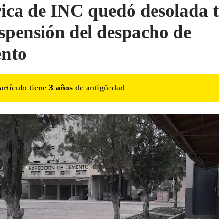
ica de INC quedó desolada t
uspensión del despacho de
nto
artículo tiene
3
año
s
de antigüedad