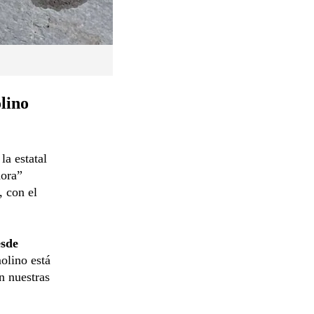
lino
la estatal
dora”
, con el
esde
olino está
n nuestras