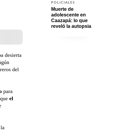
POLICIALES
Muerte de 
adolescente en 
Caazapá: lo que 
reveló la autopsia
a desierta
ngún
reros del
o
para
orque
el
e
 la