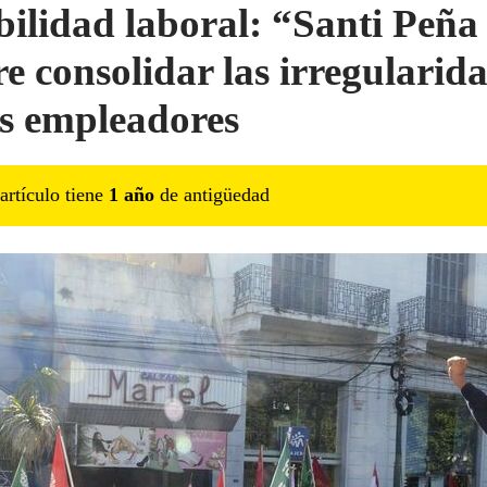
bilidad laboral: “Santi Peña
re consolidar las irregularid
os empleadores
artículo tiene
1
año
de antigüedad