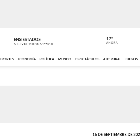
17º
ENSIESTADOS
PERIODÍST
AHORA
ABC TV
DE
14:00:00
A
15:59:00
ABC CARDINAL 
EPORTES
ECONOMÍA
POLÍTICA
MUNDO
ESPECTÁCULOS
ABC RURAL
JUEGOS
16 DE SEPTIEMBRE DE 2024