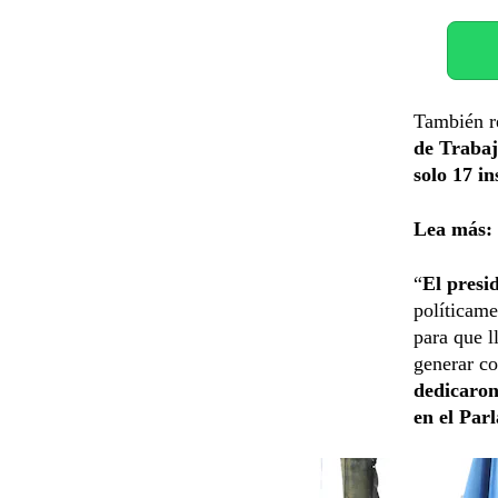
También re
de Traba
solo 17 i
Lea más:
“
El presi
políticame
para que l
generar co
dedicaron
en el Par