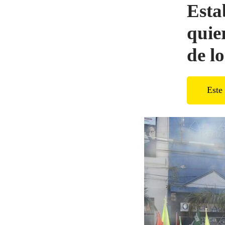
Esta
quie
de l
Este 