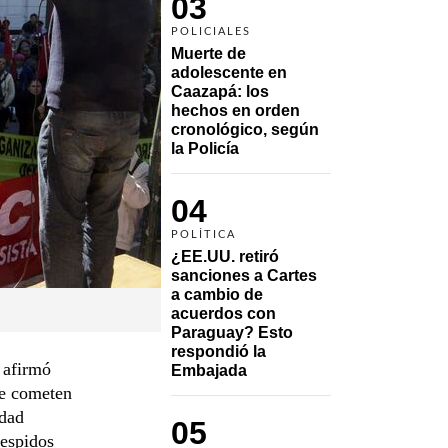
03
POLICIALES
Muerte de 
adolescente en 
Caazapá: los 
hechos en orden 
cronológico, según 
la Policía
04
POLÍTICA
¿EE.UU. retiró 
sanciones a Cartes 
a cambio de 
acuerdos con 
Paraguay? Esto 
respondió la 
 afirmó
Embajada
ue cometen
idad
05
despidos