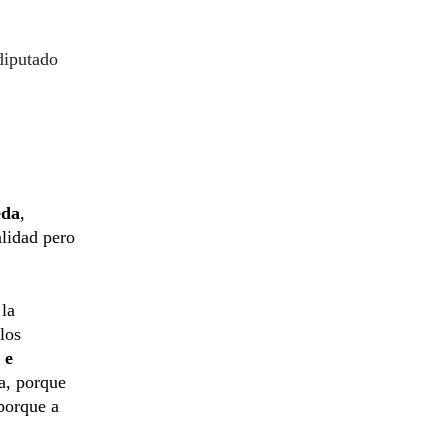
 diputado
eda
,
alidad pero
 la
los
 e
a, porque
 porque a