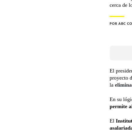
cerca de l
POR
ABC C
El presid
proyecto 
la
elimina
En su lógi
permite a
El
Institu
asalariad