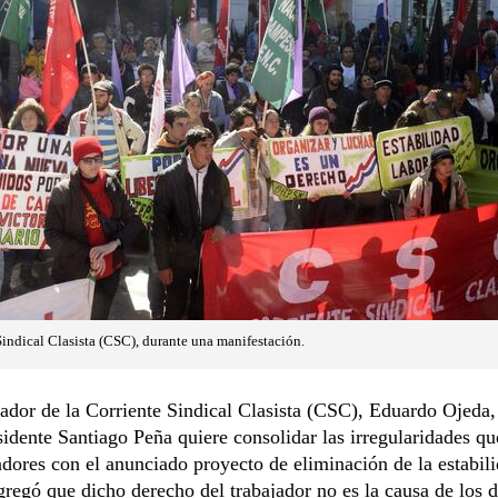
indical Clasista (CSC), durante una manifestación.
ador de la Corriente Sindical Clasista (CSC), Eduardo Ojeda,
sidente Santiago Peña quiere consolidar las irregularidades q
dores con el anunciado proyecto de eliminación de la estabil
gregó que dicho derecho del trabajador no es la causa de los 