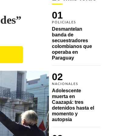
01
ades”
POLICIALES
Desmantelan 
banda de 
secuestradores 
colombianos que 
operaba en 
Paraguay
02
NACIONALES
Adolescente 
muerta en 
Caazapá: tres 
detenidos hasta el 
momento y 
autopsia