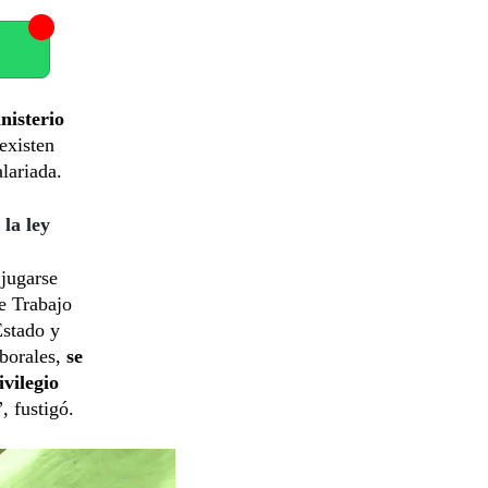
nisterio
existen
lariada.
la ley
jugarse
de Trabajo
Estado y
aborales,
se
ivilegio
, fustigó.