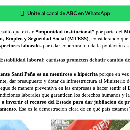
Unite al canal de ABC en WhatsApp
saltó que existe
“impunidad institucional”
por parte del
Mi
jo, Empleo y Seguridad Social (MTESS)
, considerando que 
nspectores laborales
para dar cobertura a toda la población asa
Estabilidad laboral: cartistas prometen debatir cambio de 
dente Santi Peña es un mentiroso e hipócrita
porque en vez 
nte, dar presupuesto y dotar de infraestructura al Ministerio 
legue de manera preventiva en las empresas a hacer sentir el 
ndiciones laborales que garanticen los derechos humanos y l
 a invertir el recurso del Estado para dar jubilación de pr
lamento
. Esa es la demostración clara de en qué país estamos”