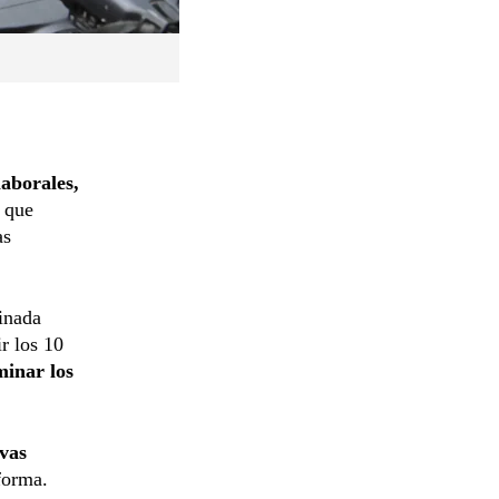
laborales,
 que
as
inada
r los 10
minar los
vas
forma.