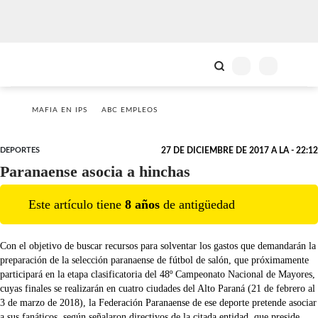
MAFIA EN IPS
ABC EMPLEOS
DEPORTES
27 DE DICIEMBRE DE 2017 A LA - 22:12
Paranaense asocia a hinchas
Este artículo tiene
8
año
s
de antigüedad
Con el objetivo de buscar recursos para solventar los gastos que demandarán la
preparación de la selección paranaense de fútbol de salón, que próximamente
participará en la etapa clasificatoria del 48º Campeonato Nacional de Mayores,
cuyas finales se realizarán en cuatro ciudades del Alto Paraná (21 de febrero al
3 de marzo de 2018), la Federación Paranaense de ese deporte pretende asociar
a sus fanáticos, según señalaron directivos de la citada entidad, que preside