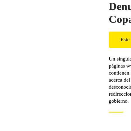
Denu
Cop
Este 
Un singula
páginas w
contienen 
acerca del
desconoci
redireccio
gobierno.