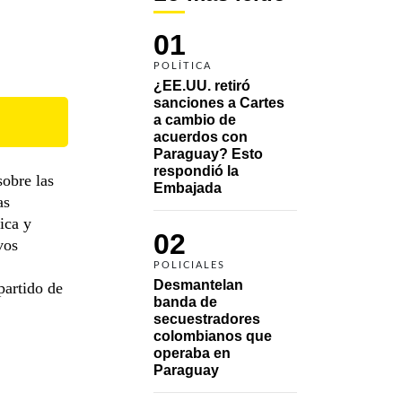
01
POLÍTICA
¿EE.UU. retiró 
sanciones a Cartes 
a cambio de 
acuerdos con 
Paraguay? Esto 
respondió la 
sobre las
Embajada
as
ica y
02
vos
POLICIALES
Desmantelan 
partido de
banda de 
secuestradores 
colombianos que 
operaba en 
Paraguay