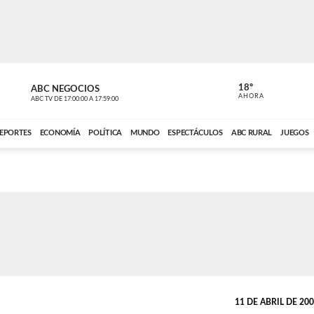
18º
ABC NEGOCIOS
ANCHO PER
AHORA
ABC TV
DE
17:00:00
A
17:59:00
ABC CARDINAL 
EPORTES
ECONOMÍA
POLÍTICA
MUNDO
ESPECTÁCULOS
ABC RURAL
JUEGOS
11 DE ABRIL DE 2008