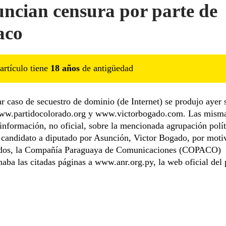
ncian censura por parte de
aco
artículo tiene
18
año
s
de antigüedad
r caso de secuestro de dominio (de Internet) se produjo ayer 
ww.partidocolorado.org y www.victorbogado.com. Las mism
información, no oficial, sobre la mencionada agrupación polít
 candidato a diputado por Asunción, Victor Bogado, por moti
dos, la Compañía Paraguaya de Comunicaciones (COPACO)
naba las citadas páginas a www.anr.org.py, la web oficial del 