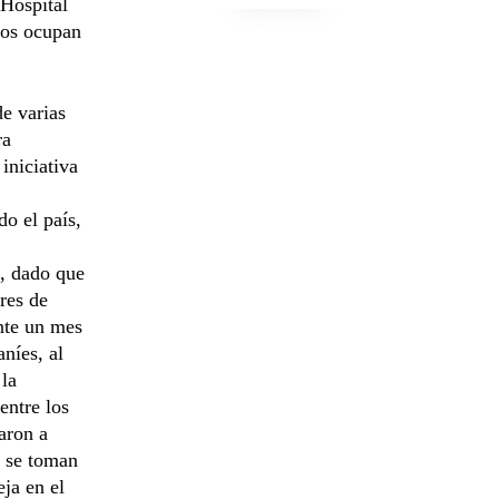
 Hospital
dos ocupan
de varias
ra
iniciativa
o el país,
a, dado que
res de
ante un mes
níes, al
 la
entre los
aron a
o se toman
ja en el