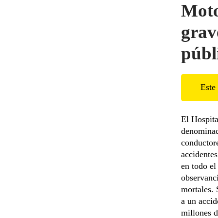
Moto
grav
públ
Este 
El Hospita
denominad
conductore
accidentes
en todo el
observanci
mortales. 
a un accid
millones d