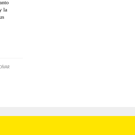
anto
y la
us
DÍVAR