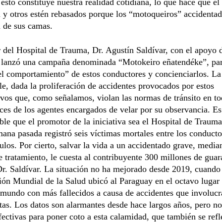
 esto constituye nuestra realidad cotidiana, lo que hace que el
 y otros estén rebasados porque los “motoqueiros” accidenta
 de sus camas.
r del Hospital de Trauma, Dr. Agustín Saldívar, con el apoyo 
, lanzó una campaña denominada “Motokeiro eñatendéke”, pa
l comportamiento” de estos conductores y concienciarlos. La 
le, dada la proliferación de accidentes provocados por estos
vos que, como señalamos, violan las normas de tránsito en tod
ices de los agentes encargados de velar por su observancia. Es
le que el promotor de la iniciativa sea el Hospital de Traum
mana pasada registró seis víctimas mortales entre los conducto
ulos. Por cierto, salvar la vida a un accidentado grave, medi
 tratamiento, le cuesta al contribuyente 300 millones de guara
Dr. Saldívar. La situación no ha mejorado desde 2019, cuando
ón Mundial de la Salud ubicó al Paraguay en el octavo lugar 
 mundo con más fallecidos a causa de accidentes que involucr
tas. Los datos son alarmantes desde hace largos años, pero n
ectivas para poner coto a esta calamidad, que también se refle