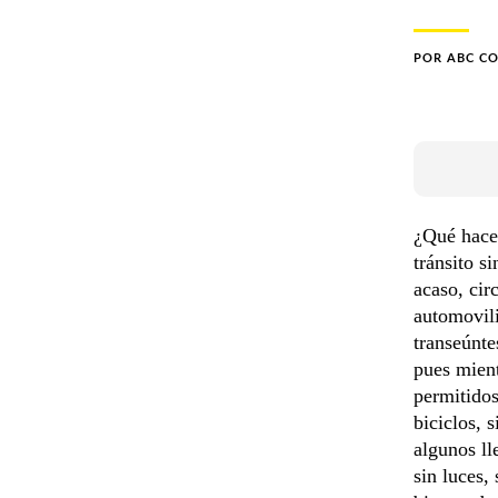
POR
ABC C
¿Qué hace 
tránsito s
acaso, cir
automovili
transeúnte
pues mient
permitidos
biciclos, 
algunos ll
sin luces,