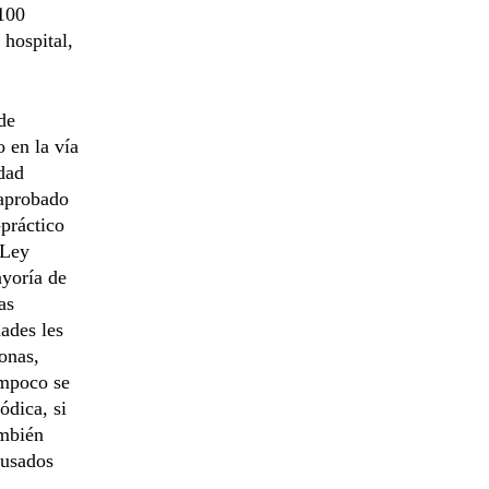
 100
 hospital,
de
o en la vía
idad
 aprobado
-práctico
 Ley
ayoría de
as
ades les
onas,
ampoco se
ódica, si
ambién
ausados