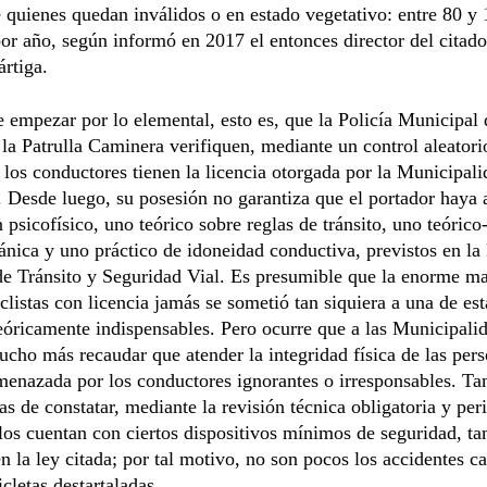
quienes quedan inválidos o en estado vegetativo: entre 80 y
or año, según informó en 2017 el entonces director del citado
ártiga.
 empezar por lo elemental, esto es, que la Policía Municipal 
 la Patrulla Caminera verifiquen, mediante un control aleatori
i los conductores tienen la licencia otorgada por la Municipal
. Desde luego, su posesión no garantiza que el portador haya
psicofísico, uno teórico sobre reglas de tránsito, uno teórico
nica y uno práctico de idoneidad conductiva, previstos en la
e Tránsito y Seguridad Vial. Es presumible que la enorme m
clistas con licencia jamás se sometió tan siquiera a una de est
eóricamente indispensables. Pero ocurre que a las Municipalid
ucho más recaudar que atender la integridad física de las pers
menazada por los conductores ignorantes o irresponsables. T
as de constatar, mediante la revisión técnica obligatoria y peri
los cuentan con ciertos dispositivos mínimos de seguridad, t
en la ley citada; por tal motivo, no son pocos los accidentes c
cletas destartaladas.