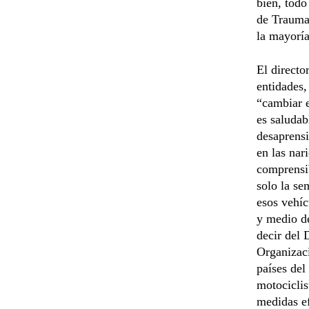
bien, todo
de Trauma
la mayoría
El directo
entidades
“cambiar e
es saludab
desaprensi
en las nar
comprensib
solo la se
esos vehíc
y medio de
decir del 
Organizaci
países del
motociclis
medidas ef