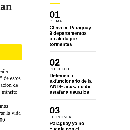
tan
01
CLIMA
Clima en Paraguay: 
9 departamentos 
en alerta por 
tormentas
02
POLICIALES
paña
Detienen a 
” de estos
exfuncionario de la 
ración de
ANDE acusado de 
 tránsito
estafar a usuarios
imas
03
ar la vida
ECONOMÍA
300
Paraguay ya no 
cuenta con el 