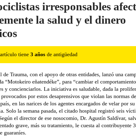
ciclistas irresponsables afec
emente la salud y el dinero
icos
artículo tiene
3
año
s
de antigüedad
l de Trauma, con el apoyo de otras entidades, lanzó una cam
a “Motokeiro eñatendéke”, para “cambiar el comportamiento
s y concienciarlos. La iniciativa es saludable, dada la prolife
 provocados por estos desaprensivos que violan las normas de
 país, en las narices de los agentes encargados de velar por su
a. Solo la semana pasada, el citado hospital registró seis víct
Según el director de ese nosocomio, Dr. Agustín Saldívar, salv
entado grave, más su tratamiento, le cuesta al contribuyente 
e guaraníes.