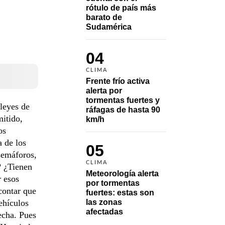
rótulo de país más 
barato de 
Sudamérica
04
CLIMA
Frente frío activa 
alerta por 
tormentas fuertes y 
leyes de
ráfagas de hasta 90 
mitido,
km/h
os
a de los
05
 semáforos,
CLIMA
? ¿Tienen
Meteorología alerta 
r esos
por tormentas 
 contar que
fuertes: estas son 
ehículos
las zonas 
afectadas
echa. Pues