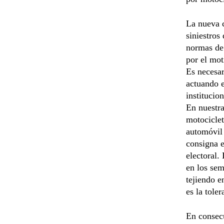
La nueva c
siniestros
normas de 
por el mot
Es necesar
actuando e
institucio
En nuestra
motociclet
automóvil 
consigna e
electoral.
en los sem
tejiendo e
es la tole
En consecu