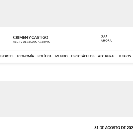
26º
CRIMEN Y CASTIGO
NOTICIERO
AHORA
ABC TV
DE
18:00:00
A
18:59:00
ABC CARDINAL 
EPORTES
ECONOMÍA
POLÍTICA
MUNDO
ESPECTÁCULOS
ABC RURAL
JUEGOS
31 DE AGOSTO DE 2022