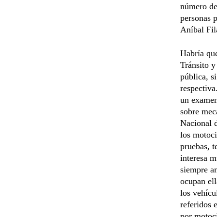
número de 
personas p
Aníbal Fil
Habría que
Tránsito y
pública, s
respectiva
un examen 
sobre mecá
Nacional d
los motoci
pruebas, t
interesa m
siempre a
ocupan ell
los vehícu
referidos 
por motoci