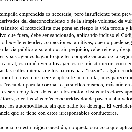
ampaña emprendida es necesaria, pero insuficiente para preve
 derivados del desconocimiento o de la simple voluntad de vul
tránsito: el motociclista que pone en riesgo la vida propia y l
ivo que fuera, debe ser sancionado, aplicando incluso el Códi
io hacerle entender, con acciones punitivas, que no puede seg
n la vía pública a su antojo, sin perjuicio, cabe reiterar, de qu
nes y sus agentes hagan lo que les compete en aras de la segur
 capital, es común ver a los agentes de tránsito recorriendo e
as las calles internas de los barrios para “cazar” a algún cond
por el motivo que fuere y aplicarle una multa, pues parece qu
s “recaudar para la corona” o para ellos mismos, más aún en
 Les sería muy fácil detectar a los motociclistas infractores ap
áforos, o en las vías más concurridas donde pasan a alta velo
ntre los automovilistas, sin que nadie los detenga. El verdade
rancia que se tiene con estos irresponsables conductores.
encia, en esta trágica cuestión, no queda otra cosa que aplic