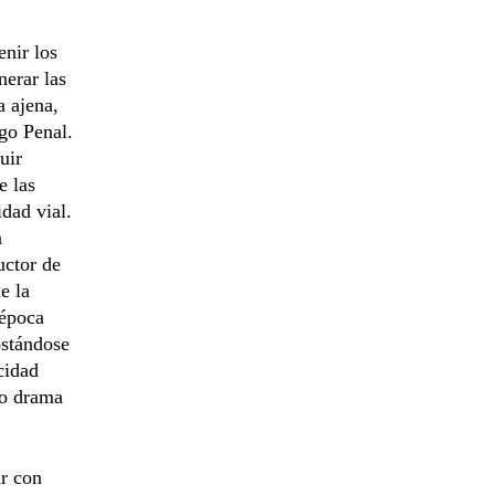
nir los
nerar las
a ajena,
go Penal.
uir
e las
idad vial.
n
uctor de
e la
 época
ostándose
cidad
ro drama
ar con