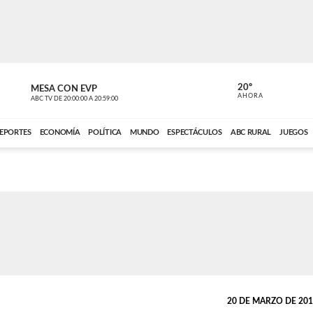
20º
MESA CON EVP
EL OBSERV
AHORA
ABC TV
DE
20:00:00
A
20:59:00
ABC CARDINAL 
EPORTES
ECONOMÍA
POLÍTICA
MUNDO
ESPECTÁCULOS
ABC RURAL
JUEGOS
20 DE MARZO DE 2014