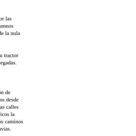
or las
alumnos
e la nula
u tractor
negadas.
ón de
ros desde
as calles
icos la
Los caminos
uvias.