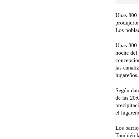
Unas 800 f
produjeron
Los poblad
Unas 800 v
noche del 
concepcion
las canali
lugareños.
Según dato
de las 20:
precipitac
el lugareñ
Los barrio
También l