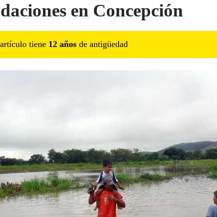
daciones en Concepción
artículo tiene
12
año
s
de antigüedad