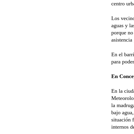
centro urb
Los vecino
aguas y la
porque no 
asistencia
En el barr
para poder
En Conce
En la ciud
Meteorolog
la madruga
bajo agua,
situación 
internos d