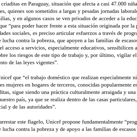
criaditas en Paraguay, situación que afecta a casi 47.000 niña
es, quienes son sometidos a largas y pesadas jornadas laborale
ilias, y en algunos casos se ven privados de acceder a la edu
ue “para poder hacer frente a esta situación originada por la
dades sociales, es preciso articular esfuerzos a través de prog
e lucha contra la pobreza, que apoyen a las familias de escaso
l acceso a servicios, especialmente educativos, sensibilicen a
bre los riesgos de este tipo de trabajo y, por último, vigilar el
to de las leyes vigentes”.
nicef que “el trabajo doméstico que realizan especialmente n
es mujeres en hogares de terceros, conocidas popularmente 
itas, sigue siendo una práctica culturalmente arraigada y una
nuestro país, ya que se realiza dentro de las casas particulares,
cial y de las autoridades”.
arrestar este flagelo, Unicef propone fundamentalmente “pro
e lucha contra la pobreza y de apoyo a las familias de escasos