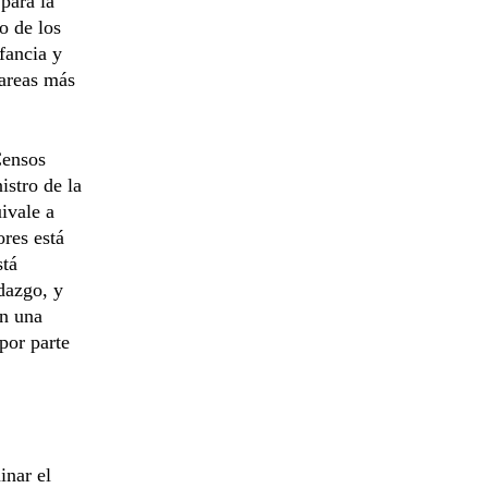
para la
o de los
fancia y
tareas más
Censos
istro de la
ivale a
ores está
stá
adazgo, y
en una
por parte
inar el