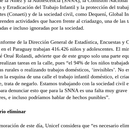
de la Niñez y la Adolescencia (SNNA), la Comisión Nacional 
 y Erradicación del Trabajo Infantil y la protección del trabaj
es (Conaeti) y de la sociedad civil, como Dequení, Global In
renden actividades que hacen frente al criadazgo, una de las 
zadas e incluso ignoradas por la sociedad.
informe de la Dirección General de Estadística, Encuestas y 
 en el Paraguay trabajan 416.426 niños y adolescentes. El min
é Orué Rolandi, advierte que de este grupo solo una parte equ
realizan tareas en la calle, pues “el 94% de los niños trabajad
as rurales o realizando trabajos domésticos, ‘invisibles’. No e
n la esquina de una calle el trabajo infantil doméstico, el cri
e, trata de negarlo. Estamos trabajando con la sociedad civil 
ara denunciar esto que para la SNNA es una falta muy grave 
res, e incluso podríamos hablar de hechos punibles”.
rio eliminar
ración de este día, Unicef considera que “es necesario elim