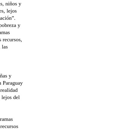
s, niños y
s, lejos
cación”.
 pobreza y
ramas
s recursos,
 las
iñas y
en Paraguay
 realidad
 lejos del
gramas
 recursos