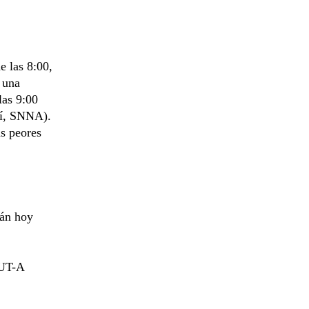
e las 8:00,
 una
las 9:00
ní, SNNA).
as peores
rán hoy
CUT-A