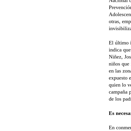
Nacional 
Prevención
Adolescent
otras, emp
invisibili
El último 
indica que
Niñez, Jos
niños que 
en las zon
expuesto e
quien lo v
campaña p
de los pad
Es necesa
En conmemo