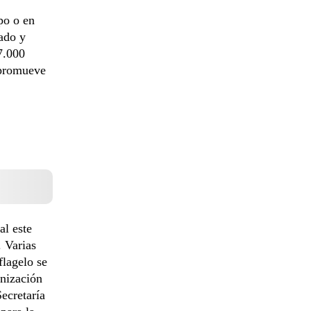
po o en
zado y
7.000
e promueve
al este
. Varias
flagelo se
anización
ecretaría