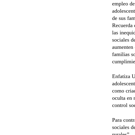
empleo de 
adolescent
de sus fam
Recuerda q
las inequi
sociales d
aumenten e
familias so
cumplimien
Enfatiza U
adolescent
como criad
oculta en 
control so
Para contr
sociales d
rurales”.