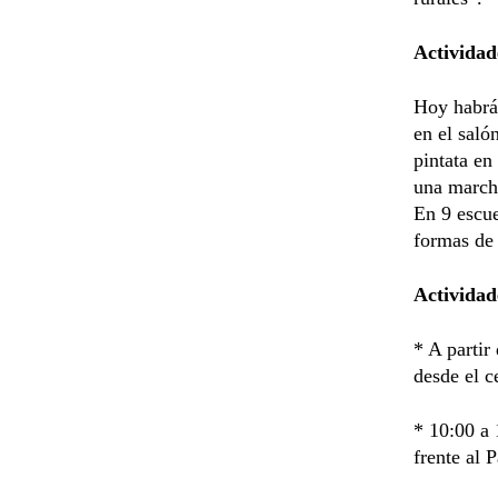
Actividad
Hoy habrá 
en el saló
pintata en
una marcha
En 9 escue
formas de 
Actividad
* A parti
desde el c
* 10:00 a 
frente al 