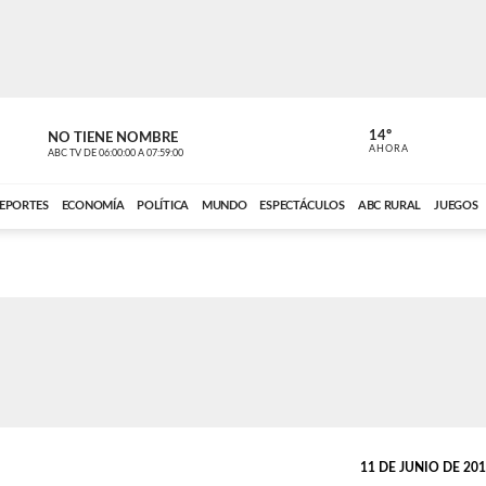
14º
NO TIENE NOMBRE
ABC RURAL
AHORA
ABC TV
DE
06:00:00
A
07:59:00
ABC CARDINAL 
EPORTES
ECONOMÍA
POLÍTICA
MUNDO
ESPECTÁCULOS
ABC RURAL
JUEGOS
11 DE JUNIO DE 2013