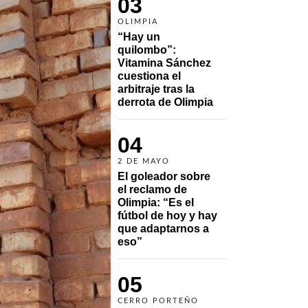
03
OLIMPIA
“Hay un 
quilombo”: 
Vitamina Sánchez 
cuestiona el 
arbitraje tras la 
derrota de Olimpia
04
2 DE MAYO
El goleador sobre 
el reclamo de 
Olimpia: “Es el 
fútbol de hoy y hay 
que adaptarnos a 
eso”
05
CERRO PORTEÑO