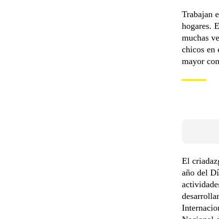
Trabajan 
hogares. E
muchas vec
chicos en 
mayor conc
El criadaz
año del Dí
actividade
desarrolla
Internacio