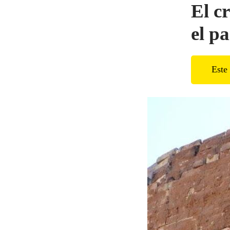
El c
el pa
Este 