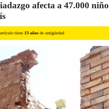
riadazgo afecta a 47.000 niño
ís
artículo tiene
13
año
s
de antigüedad