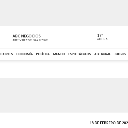
17º
ABC NEGOCIOS
ANCHO PER
AHORA
ABC TV
DE
17:00:00
A
17:59:00
ABC CARDINAL 
EPORTES
ECONOMÍA
POLÍTICA
MUNDO
ESPECTÁCULOS
ABC RURAL
JUEGOS
18 DE FEBRERO DE 2024