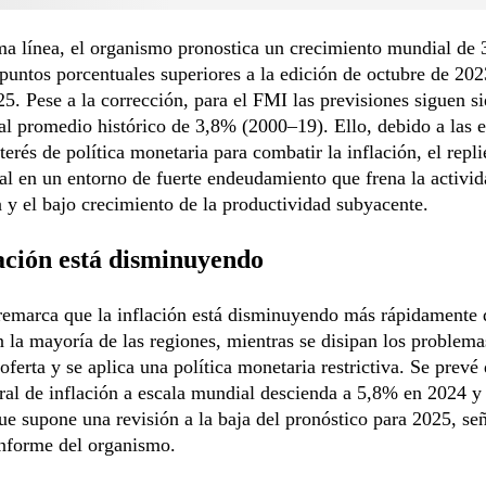
ma línea, el organismo pronostica un crecimiento mundial de
puntos porcentuales superiores a la edición de octubre de 20
25. Pese a la corrección, para el FMI las previsiones siguen s
 al promedio histórico de 3,8% (2000–19). Ello, debido a las 
nterés de política monetaria para combatir la inflación, el repl
al en un entorno de fuerte endeudamiento que frena la activi
y el bajo crecimiento de la productividad subyacente.
ación está disminuyendo
remarca que la inflación está disminuyendo más rápidamente 
n la mayoría de las regiones, mientras se disipan los problema
 oferta y se aplica una política monetaria restrictiva. Se prevé
ral de inflación a escala mundial descienda a 5,8% en 2024 y
ue supone una revisión a la baja del pronóstico para 2025, señ
informe del organismo.