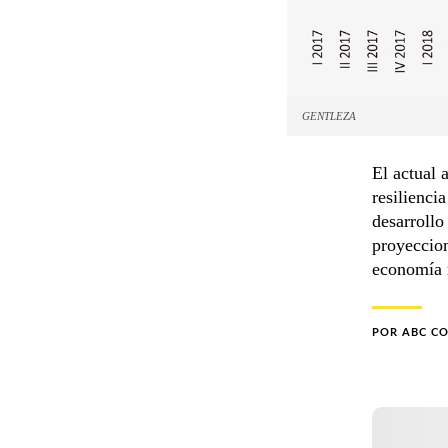
GENTLEZA
El actual 
resilienci
desarrollo
proyeccion
economía 
POR
ABC C