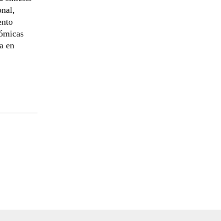
onal,
ento
nómicas
a en