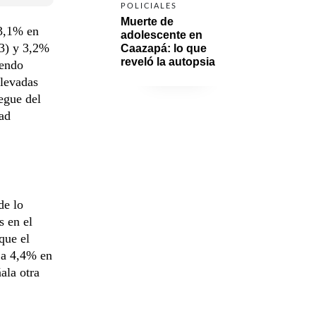
POLICIALES
Muerte de 
 3,1% en
adolescente en 
23) y 3,2%
Caazapá: lo que 
reveló la autopsia
iendo
elevadas
iegue del
dad
de lo
s en el
 que el
 a 4,4% en
ala otra