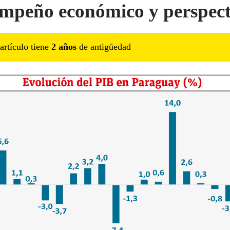
mpeño económico y perspect
artículo tiene
2
año
s
de antigüedad