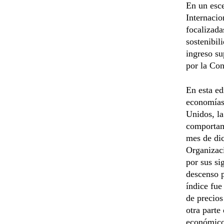
En un esce
Internacio
focalizada
sostenibil
ingreso su
por la Co
En esta ed
economías 
Unidos, la
comportami
mes de dic
Organizaci
por sus si
descenso p
índice fue
de precios
otra parte
económico 