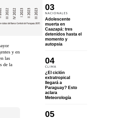
03
NACIONALES
Adolescente 
muerta en 
Caazapá: tres 
detenidos hasta el 
momento y 
autopsia
mayor
entes y en
en las
04
s de la
CLIMA
¿El ciclón 
extratropical 
llegará a 
Paraguay? Esto 
aclara 
Meteorología
05