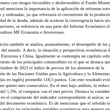
nario con riesgos favorables y desfavorables el Fondo Monet
nal menciona la importancia de la aplicación de reformas estr
s y ordenadas, ya que reforzaría el crecimiento de la producti
idad de la deuda, además de acelerar la convergencia hacia ni
periores, se referencia en una parte del Informe Económico e
nsultora MF Economía e Inversiones.
ición también se analiza, puntualmente, el desempeño de las 
del mundo. A decir, la situación y perspectivas económicas 
 Eurozona y China. Igualmente se contempla un capítulo sobr
ento de los principales commodities en el que se destaca que
iembre de 2023 el índice de precios de los alimentos de la
ón de las Naciones Unidas para la Agricultura y la Alimenta
glas en inglés) promedió 118,5 puntos. Con este resultado evi
or quinto mes consecutivo. En el mes bajo análisis, la reducc
 del 1,5%, al comparar con el mes previo. Destaca la consider
 en el componente del indicador correspondiente al azúcar, se
 del documento económico. Es de mencionar que el referido i
analiza las principales variables económicas para generar una