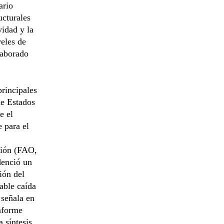
ario
ucturales
vidad y la
veles de
laborado
principales
de Estados
e el
 para el
ción (FAO,
denció un
ión del
able caída
 señala en
nforme
 síntesis