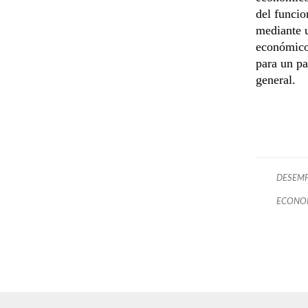
del funcio
mediante u
económico
para un p
general.
DESEM
ECONO