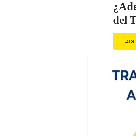
¿Ade
del 
Este 