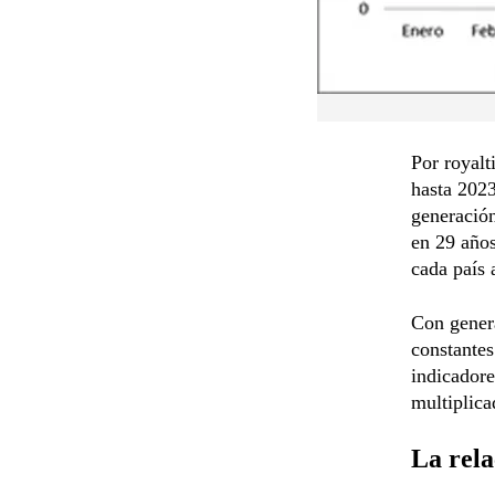
Por royalt
hasta 2023
generación
en 29 año
cada país
Con genera
constantes
indicadore
multiplica
La rel