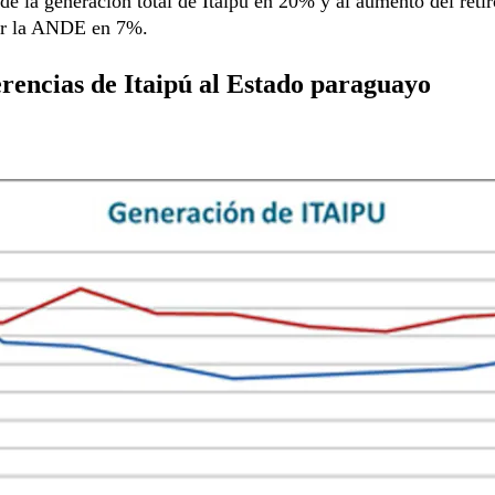
de la generación total de Itaipú en 20% y al aumento del retir
or la ANDE en 7%.
rencias de Itaipú al Estado paraguayo