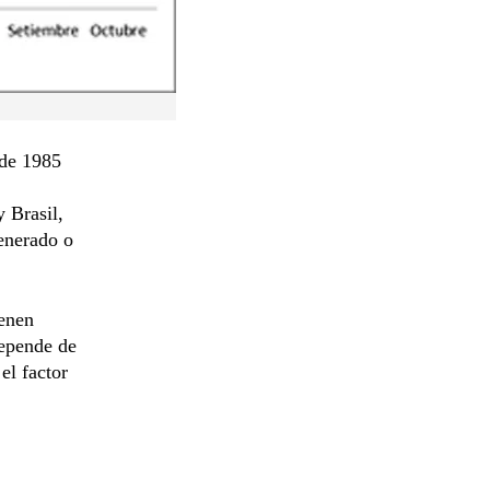
sde 1985
y Brasil,
enerado o
ienen
depende de
el factor