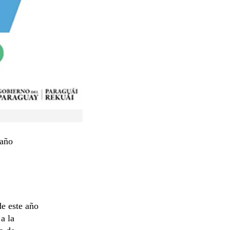
 año
de este año
a la