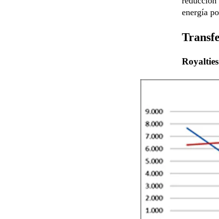
reducción 
energía p
Transfe
Royalties