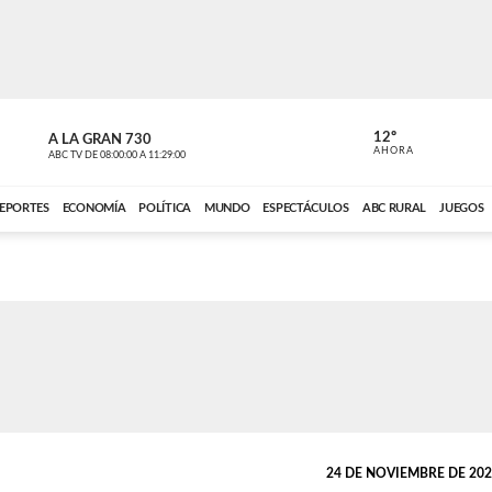
12º
A LA GRAN 730
A LA GRAN 
AHORA
ABC TV
DE
08:00:00
A
11:29:00
ABC CARDINAL 
EPORTES
ECONOMÍA
POLÍTICA
MUNDO
ESPECTÁCULOS
ABC RURAL
JUEGOS
24 DE NOVIEMBRE DE 2024