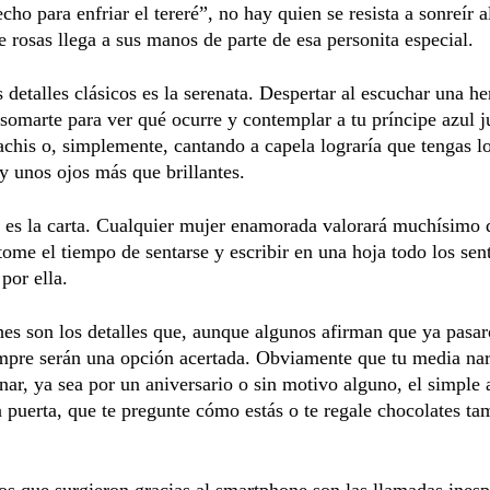
cho para enfriar el tereré”, no hay quien se resista a sonreír a
 rosas llega a sus manos de parte de esa personita especial.
 detalles clásicos es la serenata. Despertar al escuchar una h
somarte para ver qué ocurre y contemplar a tu príncipe azul j
chis o, simplemente, cantando a capela lograría que tengas l
y unos ojos más que brillantes.
 es la carta. Cualquier mujer enamorada valorará muchísimo 
ome el tiempo de sentarse y escribir en una hoja todo los sen
por ella.
es son los detalles que, aunque algunos afirman que ya pasa
mpre serán una opción acertada. Obviamente que tu media nar
enar, ya sea por un aniversario o sin motivo alguno, el simple 
a puerta, que te pregunte cómo estás o te regale chocolates ta
os que surgieron gracias al smartphone son las llamadas ines