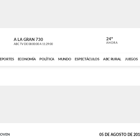
24º
A LA GRAN 730
A LA GRAN 
AHORA
ABC TV
DE
08:00:00
A
11:29:00
ABC CARDINAL 
EPORTES
ECONOMÍA
POLÍTICA
MUNDO
ESPECTÁCULOS
ABC RURAL
JUEGOS
JOVEN
05 DE AGOSTO DE 2016