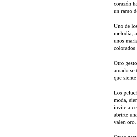
corazón he
un ramo de
Uno de los
melodía, a
unos maria
colorados 
Otro gesto
amado se t
que siente 
Los peluch
moda, sie
invite a c
abrirte un
valen oro.
Otros gest