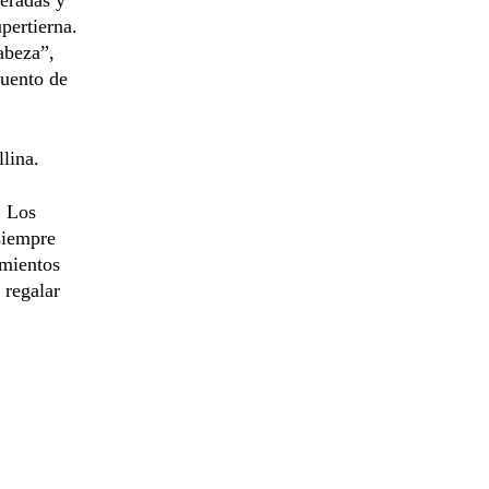
pertierna.
abeza”,
cuento de
lina.
. Los
siempre
imientos
 regalar