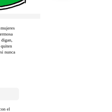
s mujeres
hermosa
 digan,
 quiten
rsi nunca
con el