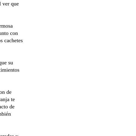
l ver que
ermosa
unto con
os cachetes
que su
timientos
ron de
anja te
acto de
mbién
peradas y