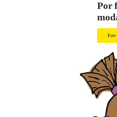
Por 
mod
Este 