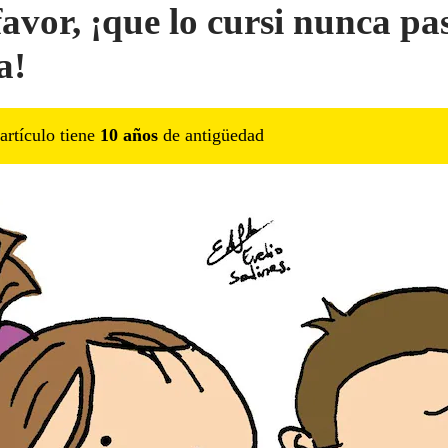
favor, ¡que lo cursi nunca pa
a!
artículo tiene
10
año
s
de antigüedad