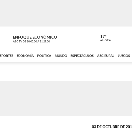
17º
ENFOQUE ECONÓMICO
ENFOQUE 
AHORA
ABC TV
DE
10:00:00
A
11:29:00
ABC CARDINAL 
EPORTES
ECONOMÍA
POLÍTICA
MUNDO
ESPECTÁCULOS
ABC RURAL
JUEGOS
03 DE OCTUBRE DE 2013