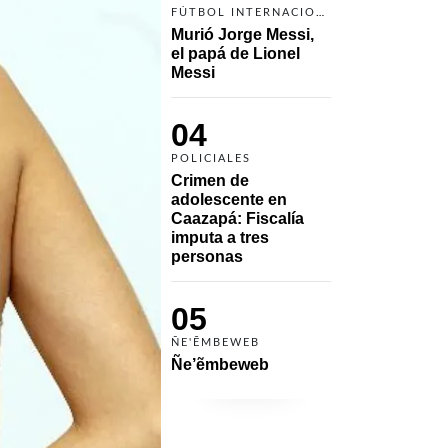
FÚTBOL INTERNACIONAL
Murió Jorge Messi, 
el papá de Lionel 
Messi
04
POLICIALES
Crimen de 
adolescente en 
Caazapá: Fiscalía 
imputa a tres 
personas 
05
ÑE'ẼMBEWEB
Ñe’ẽmbeweb