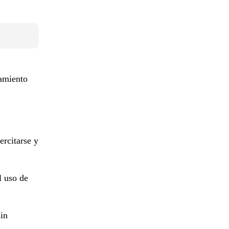
tamiento
ercitarse y
l uso de
in