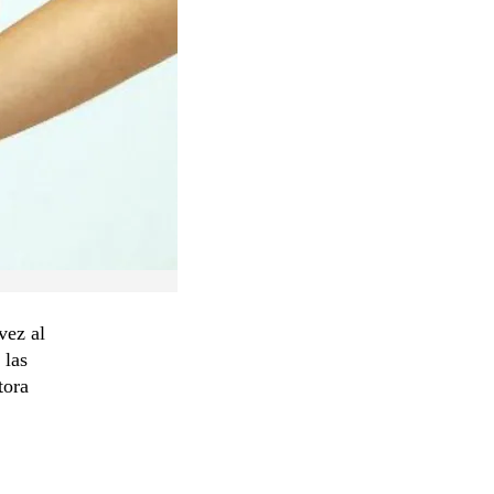
vez al
 las
tora