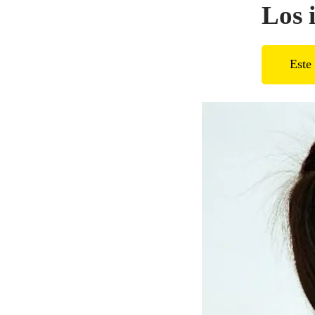
Los 
Este 