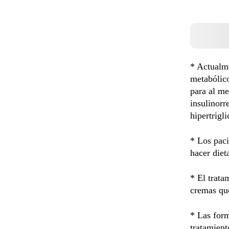
* Actualme
metabólico
para al me
insulinorr
hipertrigl
* Los paci
hacer diet
* El trata
cremas que
* Las form
tratamient