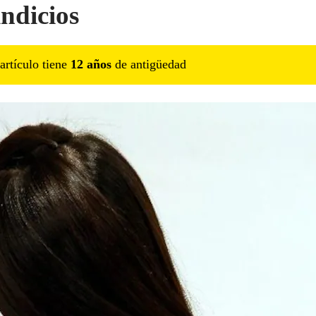
indicios
artículo tiene
12
año
s
de antigüedad