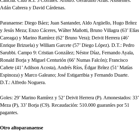
Cancha: Club R.I. 3 Corrales. Árbitro: Gerardino Arias. Asistentes:
Adán Cabrera y David Cárdenas.
Paranaense: Diego Báez; Juan Santander, Aldo Argüello, Hugo Brítez
y Jesús Meza; Enzo Cáceres, Wálter Mañotti, Bruno Villagra (63’ Elías
Careaga) y Marino Ramírez (62’ Bruno Vera); Deivit Herrera (46’
Enrique Brizuela) y William Garcete (57’ Diego López). D.T.: Pedro
Sarubbi. Campo 9: Cristian González; Néstor Díaz, Fernando Ayala,
Ronald Borja y Miguel Centurión (66’ Numas Falcón); Francisco
Cañete (41’ Adilson Acosta), Andrés Ríos, Édgar Brítez (51’ Matías
Espinoza) y Marco Galeano; José Estigarribia y Fernando Duarte.
D.T.: Alfredo Noguera.
Goles: 29’ Marino Ramírez y 52’ Deivit Herrera (P). Amonestados: 33’
Meza (P), 33’ Borja (C9). Recaudación: 510.000 guaraníes por 51
pagantes.
Otro altoparanaense