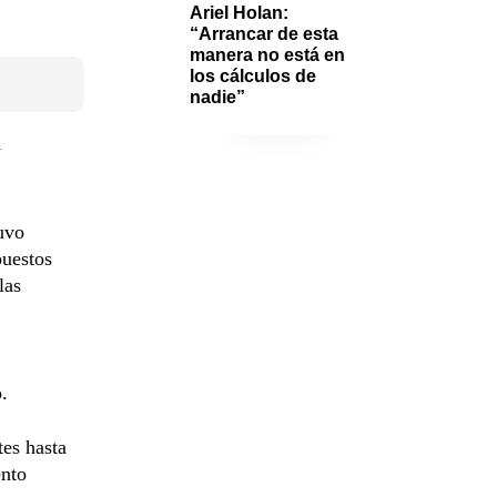
Ariel Holan: 
“Arrancar de esta 
manera no está en 
los cálculos de 
nadie”
y
uvo
puestos
las
.
tes hasta
ento