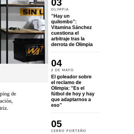
03
OLIMPIA
“Hay un 
quilombo”: 
Vitamina Sánchez 
cuestiona el 
arbitraje tras la 
derrota de Olimpia
04
2 DE MAYO
El goleador sobre 
el reclamo de 
Olimpia: “Es el 
pping de
fútbol de hoy y hay 
que adaptarnos a 
ación,
eso”
riz.
05
CERRO PORTEÑO