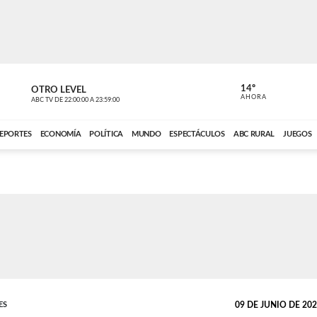
14º
OTRO LEVEL
MÚSICA PA
AHORA
ABC TV
DE
22:00:00
A
23:59:00
ABC CARDINAL 
EPORTES
ECONOMÍA
POLÍTICA
MUNDO
ESPECTÁCULOS
ABC RURAL
JUEGOS
ES
09 DE JUNIO DE 2026