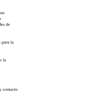
ron
o
des de
 para la
r la
y contacto