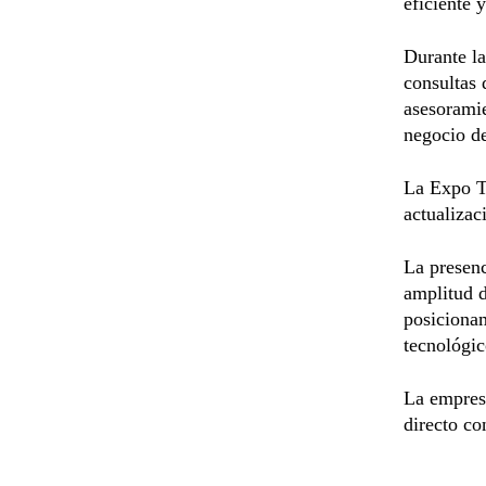
eficiente 
Durante la
consultas 
asesoramie
negocio de
La Expo Ta
actualizac
La presenc
amplitud d
posiciona
tecnológic
La empresa
directo co