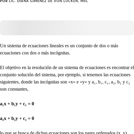
POR
LIC. DIANA GIMÉNEZ DE VON LÜCKEN, MSC
Un sistema de ecuaciones lineales es un conjunto de dos o más
ecuaciones con dos o más incógnitas.
El objetivo en la resolución de un sistema de ecuaciones es encontrar el
conjunto solución del sistema, por ejemplo, si tenemos las ecuaciones
siguientes, donde las incógnitas son «x» e «y» y a₁, b₁, c₁, a₂, b₂ y c₂
son constantes,
a₁x + b₁y + c₁ = 0
a₂x + b₂y + c₂ = 0
lo que se busca de dichas ecuaciones son los pares ordenados (x, y)