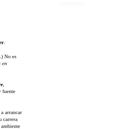
er
.
.) No es
z en
re
,
y fuente
 a arrancar
u carrera
l ambiente