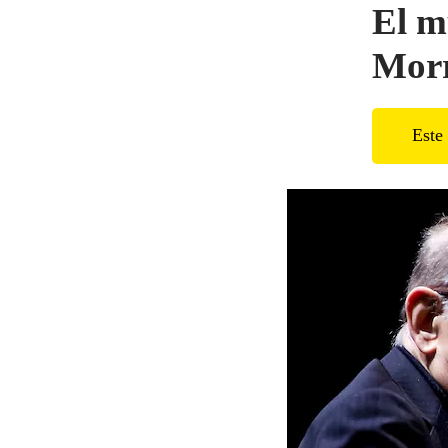
El m
Morr
Este 