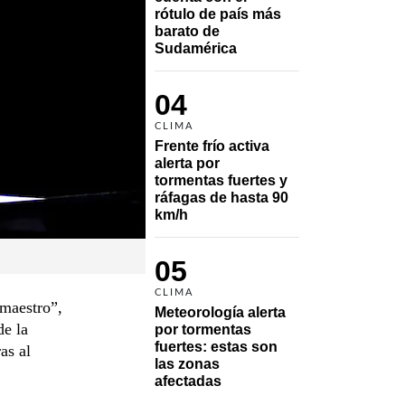
rótulo de país más 
barato de 
Sudamérica
04
CLIMA
Frente frío activa 
alerta por 
tormentas fuertes y 
ráfagas de hasta 90 
km/h
05
CLIMA
maestro”,
Meteorología alerta 
de la
por tormentas 
fuertes: estas son 
as al
las zonas 
afectadas