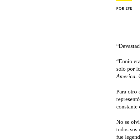
POR
EFE
“Devastado
“Ennio era
solo por l
America
.
Para otro 
representó
constante 
No se olvi
todos sus 
fue legend