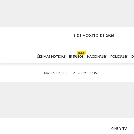
6 DE AGOSTO DE 2026
SOLO MÚSICA
ABC FM
18:00 A 23:59
NUEVO
ÚLTIMAS NOTICIAS
EMPLEOS
NACIONALES
POLICIALES
D
MAFIA EN IPS
ABC EMPLEOS
CINE Y TV