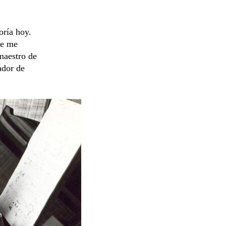
oría hoy.
ue me
maestro de
ador de
.