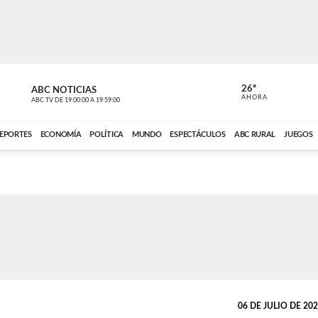
26º
ABC NOTICIAS
CARDINAL 
AHORA
ABC TV
DE
19:00:00
A
19:59:00
ABC CARDINAL 
EPORTES
ECONOMÍA
POLÍTICA
MUNDO
ESPECTÁCULOS
ABC RURAL
JUEGOS
06 DE JULIO DE 2020