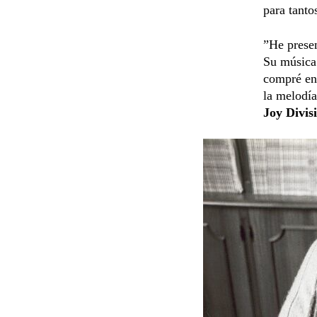
para tanto
”He prese
Su música
compré en 
la melodía
Joy Divis