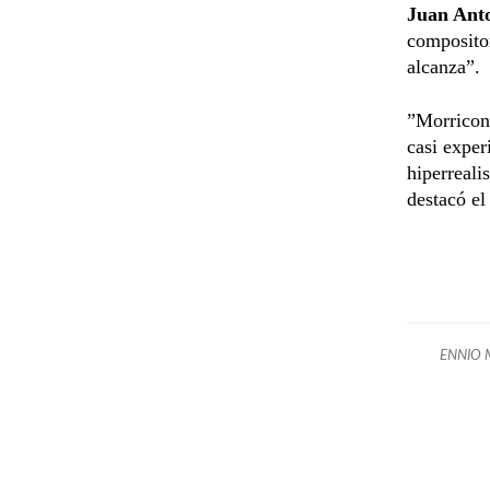
Juan Ant
compositor
alcanza”.
”Morricone
casi exper
hiperreali
destacó el
ENNIO 