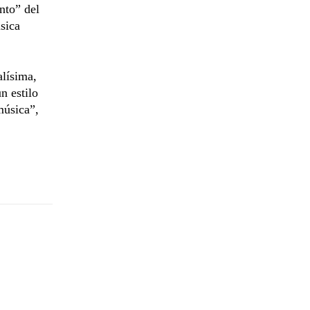
ento” del
sica
lísima,
n estilo
música”,