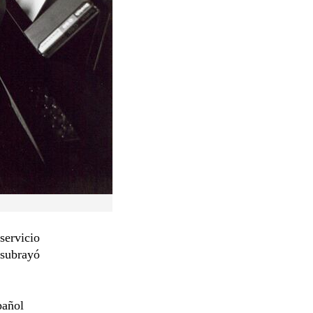
 servicio
 subrayó
pañol