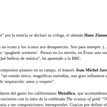
” por la noticia se declaró su colega, el alemán
Hans Zimm
 un icono y los iconos nos desaparecen. Son para siempre. (..
os ‘spaghetti westerns’. Pienso en
La misión
, en
Érase una ve
 Qué belleza de música”, ha apuntado a la BBC.
compositor pionero en su campo, el francés
Jean Michel Jar
 “un sonido único, magníficas melodías, una gran influencia 
de inspiración: amor y respeto”.
daron del genio los californianos
Metallica
, que acostumbran
conciertos con la intro de la celebrada
The ecstasy of gold
: “T
aria y tus composiciones, intemporales. Gracias por definir e