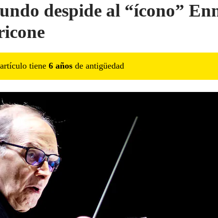
undo despide al “ícono” En
icone
artículo tiene
6
año
s
de antigüedad