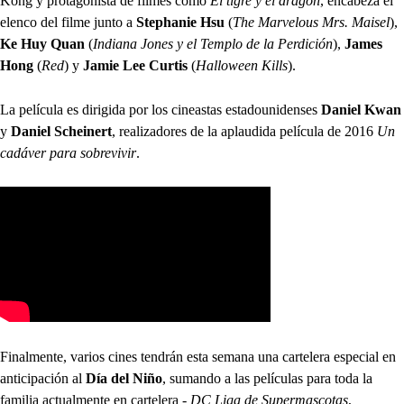
Kong y protagonista de filmes como
El tigre y el dragón
, encabeza el
elenco del filme junto a
Stephanie Hsu
(
The Marvelous Mrs. Maisel
),
Ke Huy Quan
(
Indiana Jones y el Templo de la Perdición
),
James
Hong
(
Red
) y
Jamie Lee Curtis
(
Halloween Kills
).
La película es dirigida por los cineastas estadounidenses
Daniel Kwan
y
Daniel Scheinert
, realizadores de la aplaudida película de 2016
Un
cadáver para sobrevivir
.
Finalmente, varios cines tendrán esta semana una cartelera especial en
anticipación al
Día del Niño
, sumando a las películas para toda la
familia actualmente en cartelera -
DC Liga de Supermascotas
,