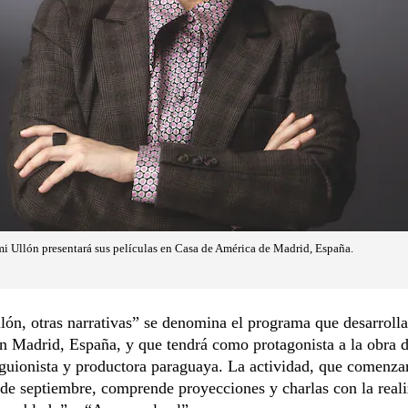
i Ullón presentará sus películas en Casa de América de Madrid, España.
ón, otras narrativas” se denomina el programa que desarroll
 Madrid, España, y que tendrá como protagonista a la obra d
 guionista y productora paraguaya. La actividad, que comenzar
de septiembre, comprende proyecciones y charlas con la real