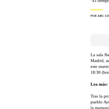
“El tiempo
POR
ABC C
La sala Ib
Madrid, a
este mart
18:30 (hor
Lea más:
Tras la pr
pueblo Ay
la memoria