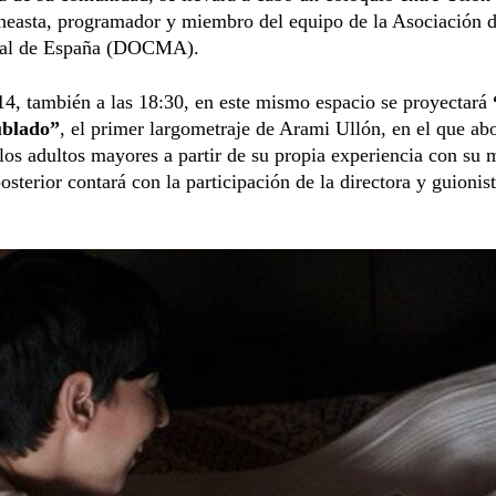
ineasta, programador y miembro del equipo de la Asociación 
al de España (DOCMA).
14, también a las 18:30, en este mismo espacio se proyectará
ublado”
, el primer largometraje de Arami Ullón, en el que ab
los adultos mayores a partir de su propia experiencia con su 
osterior contará con la participación de la directora y guionis