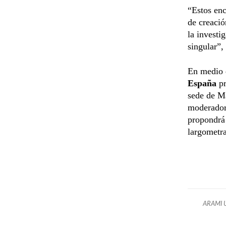
“Estos enc
de creació
la investi
singular”,
En medio d
España
pr
sede de Ma
moderador
propondrá 
largometra
ARAMI 