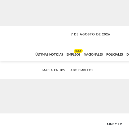
7 DE AGOSTO DE 2026
SOLO MÚSICA
ABC FM
18:00 A 23:59
NUEVO
ÚLTIMAS NOTICIAS
EMPLEOS
NACIONALES
POLICIALES
D
MAFIA EN IPS
ABC EMPLEOS
CINE Y TV