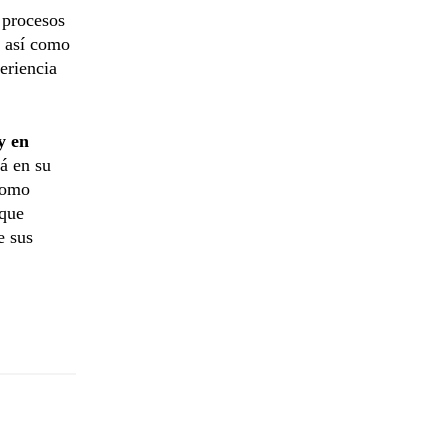
 procesos
, así como
eriencia
y en
á en su
 como
 que
e sus