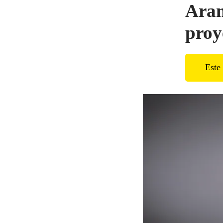
Aram
proy
Este 