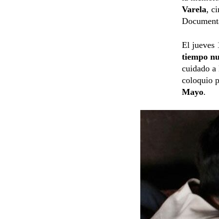
Varela
, c
Document
El jueves 
tiempo n
cuidado a 
coloquio p
Mayo
.