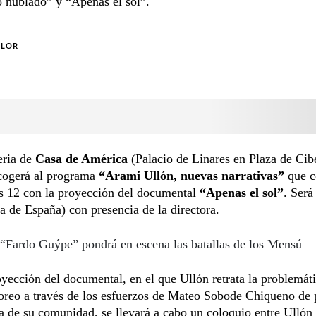
 nublado” y “Apenas el sol”.
OLOR
eria de
Casa de América
(Palacio de Linares en Plaza de Cib
cogerá al programa
“Arami Ullón, nuevas narrativas”
que 
es 12 con la proyección del documental
“Apenas el sol”
. Será
a de España) con presencia de la directora.
“Fardo Guýpe” pondrá en escena las batallas de los Mensú
oyección del documental, en el que Ullón retrata la problemáti
oreo a través de los esfuerzos de Mateo Sobode Chiqueno de 
 de su comunidad, se llevará a cabo un coloquio entre Ullón