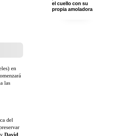
el cuello con su 
propia amoladora
eles) en
comenzará
 a las
ca del
preservar
 y
David