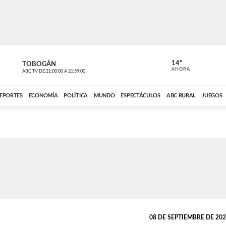
14º
TOBOGÁN
DE TODO 
AHORA
ABC TV
DE
21:00:00
A
21:59:00
ABC CARDINAL 
EPORTES
ECONOMÍA
POLÍTICA
MUNDO
ESPECTÁCULOS
ABC RURAL
JUEGOS
08 DE SEPTIEMBRE DE 2023