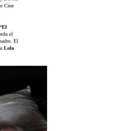
de Cine
“El
orda el
madre. El
ta
Lola