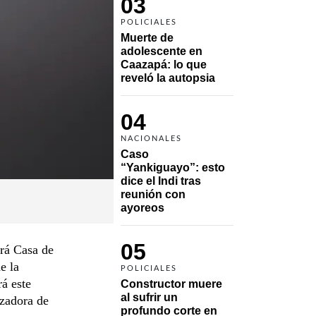
03
POLICIALES
Muerte de 
adolescente en 
Caazapá: lo que 
reveló la autopsia
04
NACIONALES
Caso 
“Yankiguayo”: esto 
dice el Indi tras 
reunión con 
ayoreos
05
ará Casa de
e la
POLICIALES
á este
Constructor muere 
al sufrir un 
izadora de
profundo corte en 