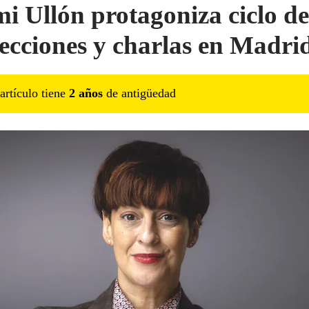
i Ullón protagoniza ciclo de
ecciones y charlas en Madri
artículo tiene
2
año
s
de antigüedad