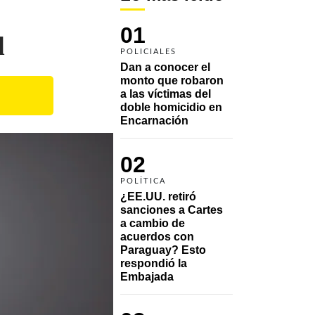
01
d
POLICIALES
Dan a conocer el 
monto que robaron 
a las víctimas del 
doble homicidio en 
Encarnación
02
POLÍTICA
¿EE.UU. retiró 
sanciones a Cartes 
a cambio de 
acuerdos con 
Paraguay? Esto 
respondió la 
Embajada