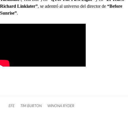
Richard Linklater”
, se adentró al universo del director de
“Before
Sunrise”
.
EFE
TIM BURTON
WINONA RYDER