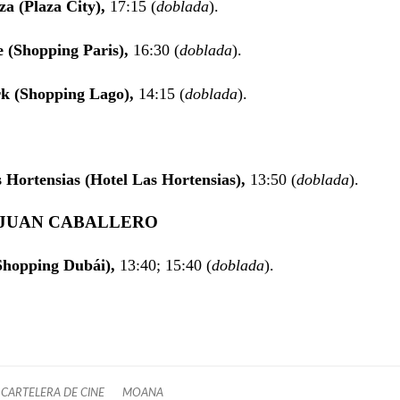
za (Plaza City),
17:15 (
doblada
).
 (Shopping Paris),
16:30 (
doblada
).
k (Shopping Lago),
14:15 (
doblada
).
 Hortensias (Hotel Las Hortensias),
13:50 (
doblada
).
JUAN CABALLERO
Shopping Dubái),
13:40; 15:40 (
doblada
).
CARTELERA DE CINE
MOANA