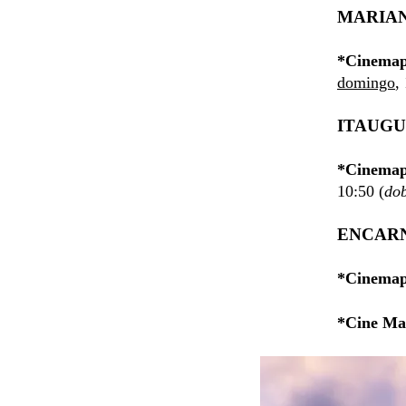
MARIA
*Cinemap
domingo
,
ITAUG
*Cinemap
10:50 (
do
ENCAR
*Cinemap
*Cine Ma