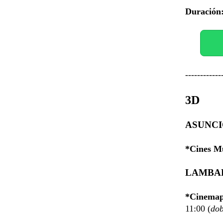
Duración
------------
3D
ASUNC
*Cines Mu
LAMBA
*Cinemapo
11:00 (
do