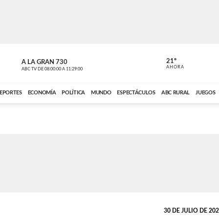
21º
A LA GRAN 730
A LA GRAN 
AHORA
ABC TV
DE
08:00:00
A
11:29:00
ABC CARDINAL 
EPORTES
ECONOMÍA
POLÍTICA
MUNDO
ESPECTÁCULOS
ABC RURAL
JUEGOS
30 DE JULIO DE 2026