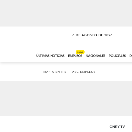
6 DE AGOSTO DE 2026
LA INCONDICIONAL
ABC FM
06:00 A 08:59
NUEVO
ÚLTIMAS NOTICIAS
EMPLEOS
NACIONALES
POLICIALES
D
MAFIA EN IPS
ABC EMPLEOS
CINE Y TV