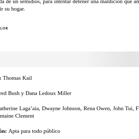
a de un semidios, para intentar detener una maldición que a
ir su hogar.
OLOR
:
Thomas Kail
red Bush y Dana Ledoux Miller
atherine Laga’aia, Dwayne Johnson, Rena Owen, John Tui, F
emaine Clement
ión:
Apta para todo público