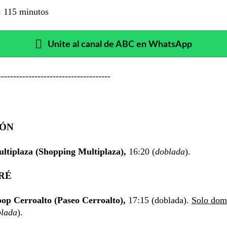
:
115 minutos
Unite al canal de ABC en WhatsApp
-------------------------------------
IÓN
ltiplaza (Shopping Multiplaza),
16:20 (
doblada
).
RÉ
p Cerroalto (Paseo Cerroalto),
17:15 (doblada).
Solo dom
blada
).