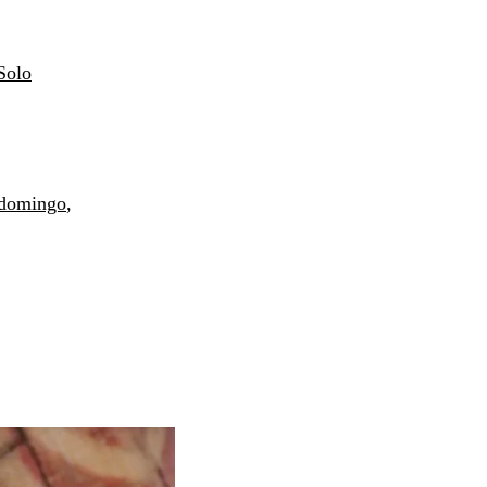
Solo
 domingo
,