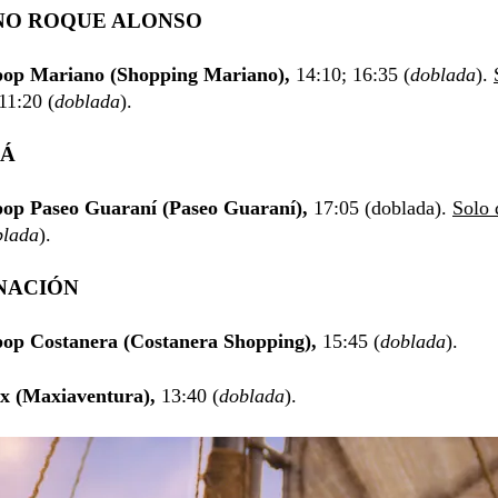
NO ROQUE ALONSO
op Mariano (Shopping Mariano),
14:10; 16:35 (
doblada
).
 11:20 (
doblada
).
UÁ
op Paseo Guaraní (Paseo Guaraní),
17:05 (doblada).
Solo
blada
).
NACIÓN
op Costanera (Costanera Shopping),
15:45 (
doblada
).
x (Maxiaventura),
13:40 (
doblada
).