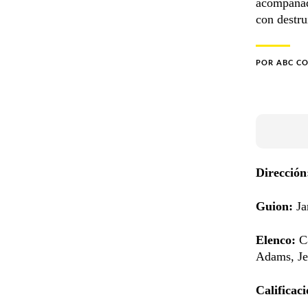
acompañad
con destru
POR
ABC C
Dirección
Guion:
Ja
Elenco:
C
Adams, J
Calificac