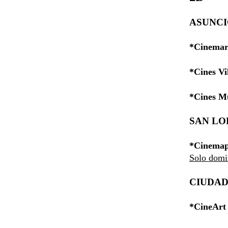
ASUNC
*Cinemar
*Cines Vi
*Cines Mu
SAN L
*Cinemap
Solo dom
CIUDAD
*CineArt 