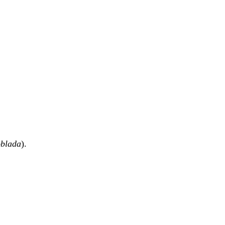
blada
).