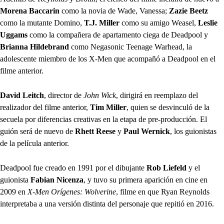
Morena Baccarin
como la novia de Wade, Vanessa;
Zazie Beetz
como la mutante Domino,
T.J. Miller
como su amigo Weasel,
Leslie
Uggams
como la compañera de apartamento ciega de Deadpool y
Brianna Hildebrand
como Negasonic Teenage Warhead, la
adolescente miembro de los X-Men que acompañó a Deadpool en el
filme anterior.
David Leitch
, director de
John Wick
, dirigirá en reemplazo del
realizador del filme anterior,
Tim Miller
, quien se desvinculó de la
secuela por diferencias creativas en la etapa de pre-producción. El
guión será de nuevo de
Rhett Reese
y
Paul Wernick
, los guionistas
de la película anterior.
Deadpool fue creado en 1991 por el dibujante
Rob Liefeld
y el
guionista
Fabian Nicenza
, y tuvo su primera aparición en cine en
2009 en
X-Men Orígenes: Wolverine
, filme en que Ryan Reynolds
interpretaba a una versión distinta del personaje que repitió en 2016.