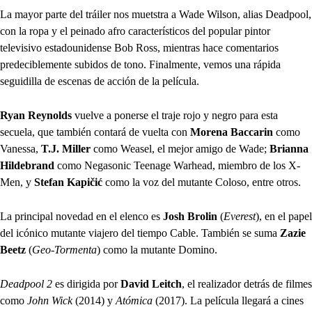
La mayor parte del tráiler nos muetstra a Wade Wilson, alias Deadpool,
con la ropa y el peinado afro característicos del popular pintor
televisivo estadounidense Bob Ross, mientras hace comentarios
predeciblemente subidos de tono. Finalmente, vemos una rápida
seguidilla de escenas de acción de la película.
Ryan Reynolds
vuelve a ponerse el traje rojo y negro para esta
secuela, que también contará de vuelta con
Morena Baccarin
como
Vanessa,
T.J. Miller
como Weasel, el mejor amigo de Wade;
Brianna
Hildebrand
como Negasonic Teenage Warhead, miembro de los X-
Men, y
Stefan Kapičić
como la voz del mutante Coloso, entre otros.
La principal novedad en el elenco es
Josh Brolin
(
Everest
), en el papel
del icónico mutante viajero del tiempo Cable. También se suma
Zazie
Beetz
(
Geo-Tormenta
) como la mutante Domino.
Deadpool 2
es dirigida por
David Leitch
, el realizador detrás de filmes
como
John Wick
(2014) y
Atómica
(2017). La película llegará a cines