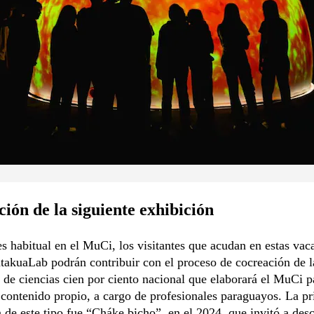
ión de la siguiente exhibición
 habitual en el MuCi, los visitantes que acudan en estas vac
takuaLab podrán contribuir con el proceso de cocreación de 
 de ciencias cien por ciento nacional que elaborará el MuCi p
contenido propio, a cargo de profesionales paraguayos. La p
 de este tipo fue “Cháke bicho”, en el 2024, que invitó a desc