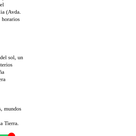
el
lia (Avda.
 horarios
del sol, un
terios
ña
era
es, mundos
a Tierra.