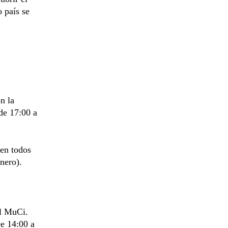
 país se
n la
 de 17:00 a
 en todos
nero).
el MuCi.
De 14:00 a