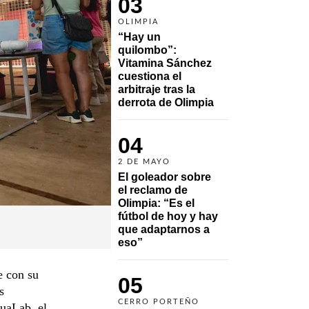
03
OLIMPIA
“Hay un 
quilombo”: 
Vitamina Sánchez 
cuestiona el 
arbitraje tras la 
derrota de Olimpia
04
2 DE MAYO
El goleador sobre 
el reclamo de 
Olimpia: “Es el 
fútbol de hoy y hay 
que adaptarnos a 
eso”
e con su
05
s
CERRO PORTEÑO
kuaLab, el