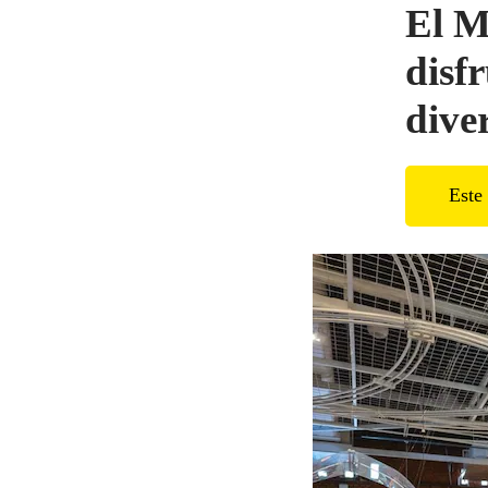
El M
disf
dive
Este 