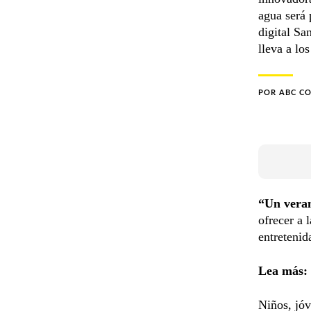
agua será 
digital Sa
lleva a lo
POR
ABC C
“Un veran
ofrecer a 
entretenid
Lea más:
Niños, jóv