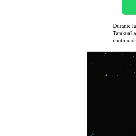
Durante la
TatakuaLab
continuad