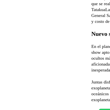
que se rea
TatakuaLa
General Sa
y costo de
Nuevo s
En el plan
show apto 
ocultos má
aficionad
inesperada
Juntas dis
exoplanet
oceánicos 
exoplaneta