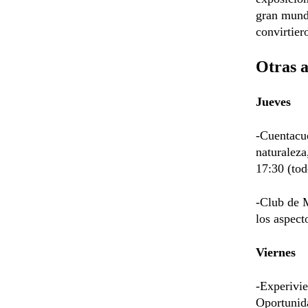
gran mundo
convirtier
Otras a
Jueves
-Cuentacue
naturaleza
17:30 (tod
-Club de M
los aspect
Viernes
-Experivi
Oportunida