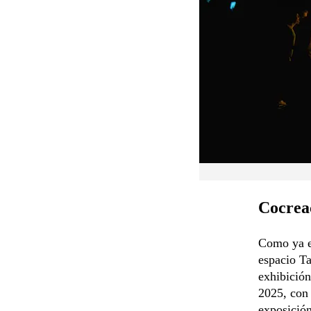
Cocreac
Como ya es
espacio Ta
exhibición
2025, con 
exposición