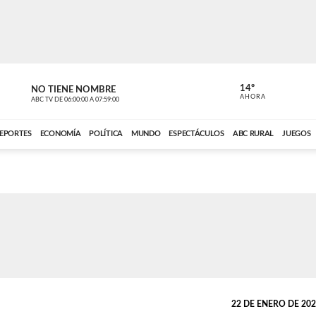
14º
NO TIENE NOMBRE
ABC RURAL
AHORA
ABC TV
DE
06:00:00
A
07:59:00
ABC CARDINAL 
EPORTES
ECONOMÍA
POLÍTICA
MUNDO
ESPECTÁCULOS
ABC RURAL
JUEGOS
22 DE ENERO DE 2025