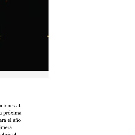
aciones al
la próxima
ara el año
rimera
ubrir el