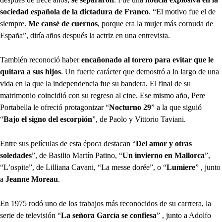
sociedad española de la dictadura de Franco
. “El motivo fue el de
siempre.
Me cansé de cuernos
, porque era la mujer más cornuda de
España”, diría años después la actriz en una entrevista.
También reconoció haber
encañonado al torero para evitar que le
quitara a sus hijos
. Un fuerte carácter que demostró a lo largo de una
vida en la que la independencia fue su bandera. El final de su
matrimonio coincidió con su regreso al cine. Ese mismo año, Pere
Portabella le ofreció protagonizar “
Nocturno 29
” a la que siguió
“
Bajo el signo del escorpión
”, de Paolo y Vittorio Taviani.
Entre sus películas de esta época destacan “
Del amor y otras
soledades
”, de Basilio Martín Patino, “
Un invierno en Mallorca
”,
“L’ospite”, de Lilliana Cavani, “La messe dorée”, o “
Lumiere
” , junto
a
Jeanne Moreau
.
En 1975 rodó uno de los trabajos más reconocidos de su carrrera, la
serie de televisión “
La señora García se confiesa
” , junto a Adolfo