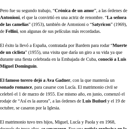
Pero fue su segundo trabajo, “
Crónica de un amor
”, a las órdenes de
Antonioni
, el que la convirtió en una actriz de renombre. “
La señora
de las camelias
” (1953), también de Antonioni o “
Satyricon
” (1969),
de
Fellini
, son algunas de sus películas más recordadas.
El éxito la llevó a España, contratada por Bardem para rodar “
Muerte
de un ciclista
” (1955), una visita que daría un giro a su vida ya que
durante una fiesta celebrada en la Embajada de Cuba,
conoció a Luis
Miguel Dominguín
.
El famoso torero dejó a Ava Gadner
, con la que mantenía un
sonado romance
, para casarse con Lucía. El matrimonio civil se
celebró el 1 de marzo de 1955. Ese mismo año, en junio, comenzó el
rodaje de “Así es la aurora”, a las órdenes de
Luis Buñuel
y el 19 de
octubre, se casaron por la Iglesia.
El matrimonio tuvo tres hijos, Miguel, Lucía y Paola y en 1968,
después de trece años,
se separaron
. Fue una
noticia explosiva en la